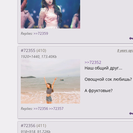
Replies:
>>72359
#72355
8 years ag
1920×1440
173.40Kb
>>72352
Наш общий друг...
Овощной сок любишь?
А фруктовые?
Replies:
>>72356
>>72357
#72356
918×918
91.72Kb