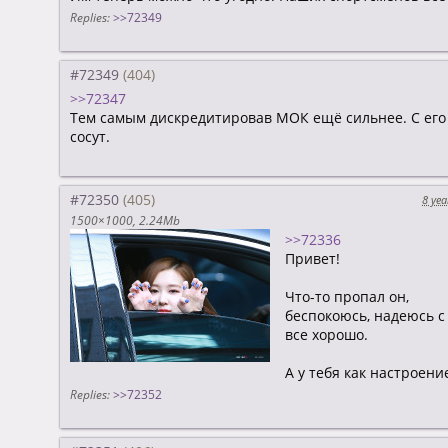
Replies:
>>72349
#72349
>>72347
Тем самым дискредитировав МОК ещё сильнее. С его 
сосут.
#72350
8 yea
1500×1000
2.24Mb
>>72336
Привет!
Что-то пропал он,
беспокоюсь, надеюсь с
все хорошо.
А у тебя как настроени
Replies:
>>72352