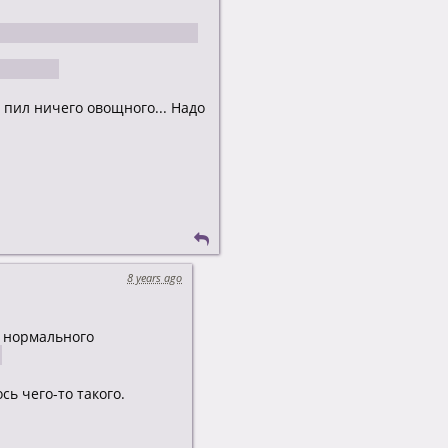
 мальчик или девочка? А два
? А?
е пил ничего овощного... Надо
8 years ago
т нормального
.
сь чего-то такого.