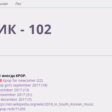
ьная
Лес
К - 102
И иногда KPOP.
Kpop for newcomer (22)
p girls september 2017 (18)
 october 2017 (13)
 november 2017 (31)
 december 2017 (7)
tps://en.wikipedia.org/wiki/2018_in_South_Korean_music
kpop.re/b/71205