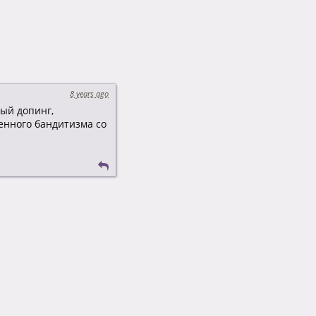
8 years ago
ый допинг,
енного бандитизма со