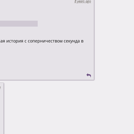
8 years ago
взрослые люди
ная история с соперничеством секунда в
o