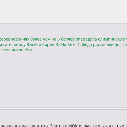
 соревнованиях более чем на 5 баллов опередила олимпийскую
тавительницу Южной Кореи Ю-На Ким. Победа россиянки долго
болельщиков Ким.
равно некому защитить. Завтра в МОК решат, что так и есть и 