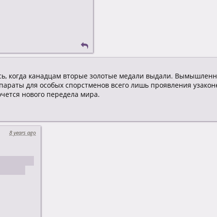
ась, когда канадцам вторые золотые медали выдали. Вымышленн
араты для особых спорстменов всего лишь проявления узакон
очется нового передела мира.
8 years ago
ет в гости
 постит?