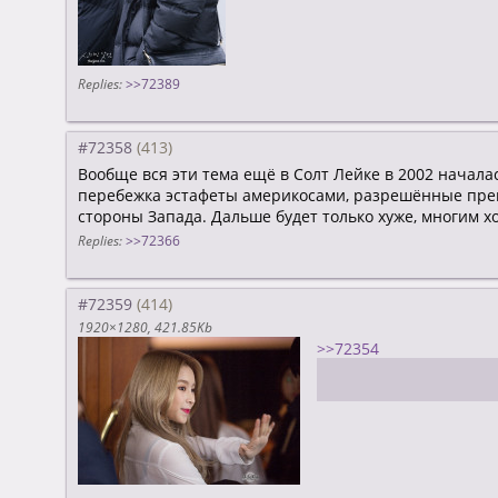
Replies:
>>72389
#72358
Вообще вся эти тема ещё в Солт Лейке в 2002 начал
перебежка эстафеты америкосами, разрешённые преп
стороны Запада. Дальше будет только хуже, многим х
Replies:
>>72366
#72359
1920×1280
421.85Kb
>>72354
Биннифажик заглядыва
или кто-то другой ОМГ