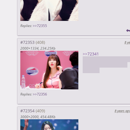
Replies:
>>72355
#72353
8 y
2000×1334
234.25Kb
>>72341
Я заведу детей, но поп
Когда стану важным и
богатым
Replies:
>>72356
#72354
8 years ag
3000×2000
454.48Kb