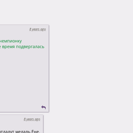
8 years ago
 чемпионку
е время подвергалась
8 years ago
отдадут медаль Ëне.