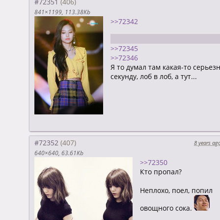
#72351
841×1199
113.38Kb
>>72342
Просто я не так серьезен как 
>>72345
>>72346
Я то думал там какая-то серьез
секунду, лоб в лоб, а тут...
#72352
8 years ag
640×640
63.61Kb
>>72350
Кто пропал?
Неплохо, поел, попил
овощного сока.