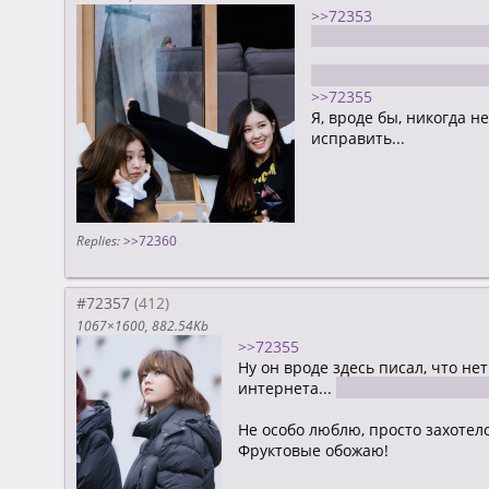
>>72353
А имена уже выбрал? А
или один? А или три? А
>>72355
Я, вроде бы, никогда н
исправить...
Replies:
>>72360
#72357
1067×1600
882.54Kb
>>72355
Ну он вроде здесь писал, что не
интернета...
А может показалось
Не особо люблю, просто захотело
Фруктовые обожаю!