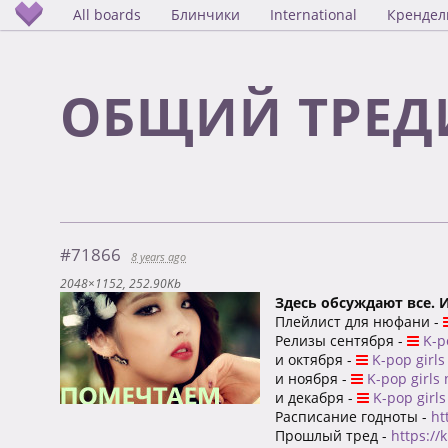
All boards
Блинчики
International
Крендел
ОБЩИЙ ТРЕДИ
#71866
8 years ago
2048×1152
252.90Kb
Здесь обсуждают все. 
Плейлист для нюфани -
Релизы сентября -
K-po
и октября -
K-pop girls
и ноября -
K-pop girls
и декабря -
K-pop girls
Расписание годноты -
ht
Прошлый тред -
https://