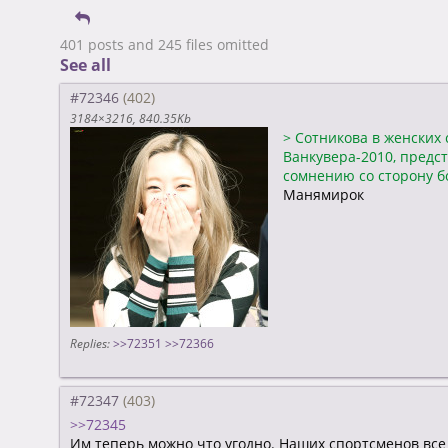
401 posts and 245 files omitted
See all
#72346
3184×3216
840.35Kb
>
Сотникова в женских
Ванкувера-2010, предс
сомнению со сторону 
Манямирок
Replies:
>>72351
>>72366
#72347
>>72345
Им теперь можно что угодно. Наших спортсменов все 