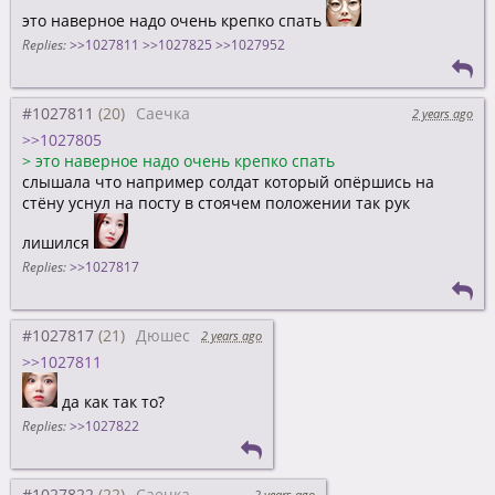
это наверное надо очень крепко спать
Replies:
>>1027811
>>1027825
>>1027952
#1027811
Саечка
2 years ago
>>1027805
>
это наверное надо очень крепко спать
слышала что например солдат который опёршись на
стёну уснул на посту в стоячем положении так рук
лишился
Replies:
>>1027817
#1027817
Дюшес
2 years ago
>>1027811
да как так то?
Replies:
>>1027822
#1027822
Саечка
2 years ago