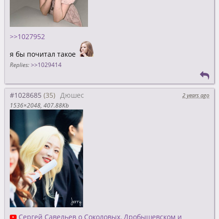
>>1027952
я бы почитал такое
Replies:
>>1029414
#1028685
Дюшес
2 years ago
1536×2048
407.88Kb
Сергей Савельев о Соколовых, Дробышевском и