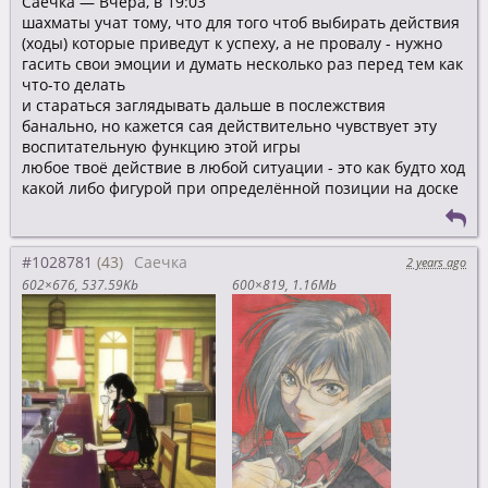
Саечка — Вчера, в 19:03
шахматы учат тому, что для того чтоб выбирать действия
(ходы) которые приведут к успеху, а не провалу - нужно
гасить свои эмоции и думать несколько раз перед тем как
что-то делать
и стараться заглядывать дальше в послежствия
банально, но кажется сая действительно чувствует эту
воспитательную функцию этой игры
любое твоё действие в любой ситуации - это как будто ход
какой либо фигурой при определённой позиции на доске
#1028781
Саечка
2 years ago
602×676
537.59Kb
600×819
1.16Mb