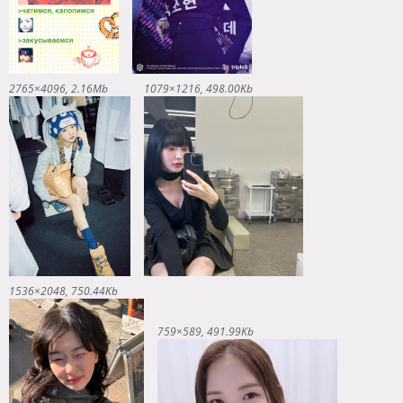
2765×4096
2.16Mb
1079×1216
498.00Kb
1536×2048
750.44Kb
759×589
491.99Kb