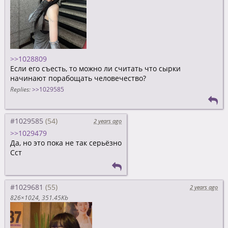
>>1028809
Если его съесть, то можно ли считать что сырки
начинают порабощать человечество?
Replies:
>>1029585
#1029585
2 years ago
>>1029479
Да, но это пока не так серьёзно
Сст
#1029681
2 years ago
826×1024
351.45Kb