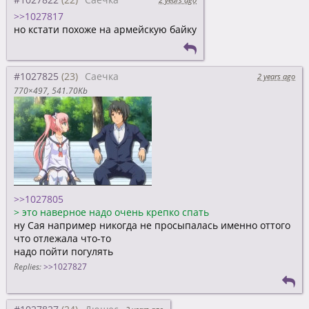
>>1027817
но кстати похоже на армейскую байку
#1027825
Саечка
2 years ago
770×497
541.70Kb
>>1027805
>
это наверное надо очень крепко спать
ну Сая например никогда не просыпалась именно оттого
что отлежала что-то
надо пойти погулять
Replies:
>>1027827