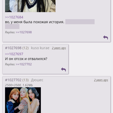
>>1027684
во, у меня была похожая история.
Так писюна себе
отлежал
Replies:
>>1027698
#1027698
kuso kurae
2 years ago
>>1027697
И он отсох и отвалился?
Replies:
>>1027702
#1027702
Дюшес
2 years ago
2500×3500
1.62Mb