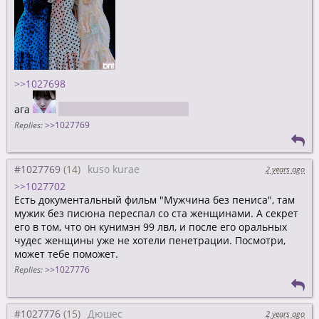
>>1027698
ага
теперь без него хожу
Replies:
>>1027769
#1027769
kuso kurae
2 years ago
>>1027702
Есть документальный фильм "Мужчина без пениса", там
мужик без писюна переспал со ста женщинами. А секрет
его в том, что он кунимэн 99 лвл, и после его оральных
чудес женщины уже не хотели пенетрации. Посмотри,
может тебе поможет.
Replies:
>>1027776
#1027776
Дюшес
2 years ago