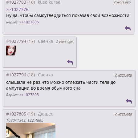
#1027783
kuso kurae
2 years ago
>>1027776
Ну да, чтобы самоутвердиться показав свои возможности.
Replies:
>>1027805
#1027794
Саечка
2 years ago
#1027796
Саечка
2 years ago
слышала не раз что можно отлежать части тела до
ампутации во время обычного сна
Replies:
>>1027805
#1027805
Дюшес
2 years ago
1080×1349
122.48Kb