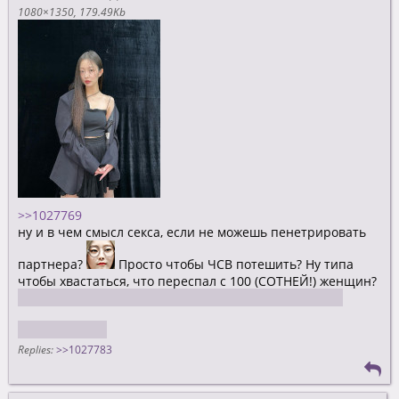
1080×1350
179.49Kb
>>1027769
ну и в чем смысл секса, если не можешь пенетрировать
партнера?
Просто чтобы ЧСВ потешить? Ну типа
чтобы хвастаться, что переспал с 100 (СОТНЕЙ!) женщин?
Хотя в таком случае слово "переспал" очень хорошо
подходит
Replies:
>>1027783