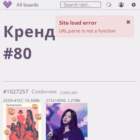
All boards
Site load error
Крендельна
URL.parse is not a function
#80
#1027257
Сохёнчик
2 years ago
2550×4167
10.36Mb
2732×4096
1.27Mb