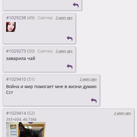
#1029238
Саечка
2 years ago
#1029273
Саечка
2 years ago
заварила чай
#1029410
2 years ago
Война и мир помогает мне в жизни думаю
Сст
#1029414
2 years ago
395×604
46.73Kb