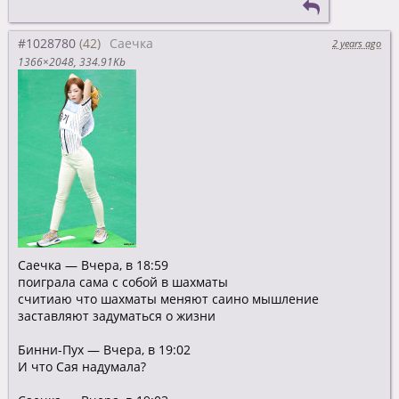
#1028780
Саечка
2 years ago
1366×2048
334.91Kb
Саечка — Вчера, в 18:59
поиграла сама с собой в шахматы
считиаю что шахматы меняют саино мышление
заставляют задуматься о жизни
Бинни-Пух — Вчера, в 19:02
И что Сая надумала?