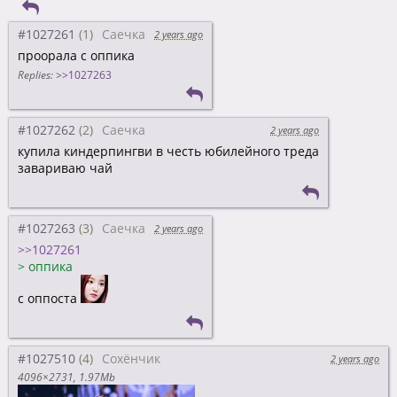
#1027261
Саечка
2 years ago
проорала с оппика
Replies:
>>1027263
#1027262
Саечка
2 years ago
купила киндерпингви в честь юбилейного треда
завариваю чай
#1027263
Саечка
2 years ago
>>1027261
>
оппика
с оппоста
#1027510
Сохёнчик
2 years ago
4096×2731
1.97Mb