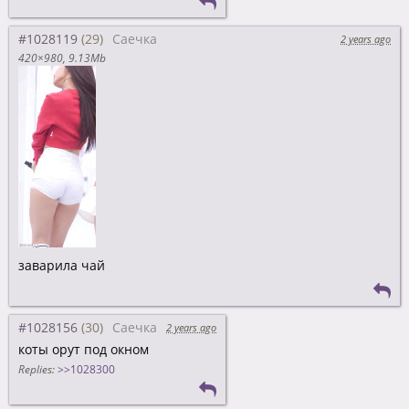
#1028119
Саечка
2 years ago
420×980
9.13Mb
заварила чай
#1028156
Саечка
2 years ago
коты орут под окном
Replies:
>>1028300