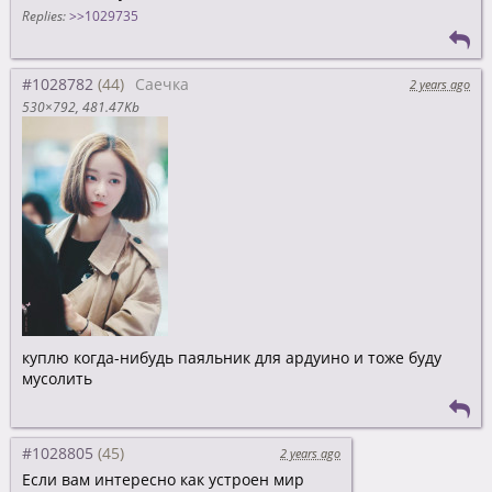
Replies:
>>1029735
#1028782
Саечка
2 years ago
530×792
481.47Kb
куплю когда-нибудь паяльник для ардуино и тоже буду
мусолить
#1028805
2 years ago
Если вам интересно как устроен мир