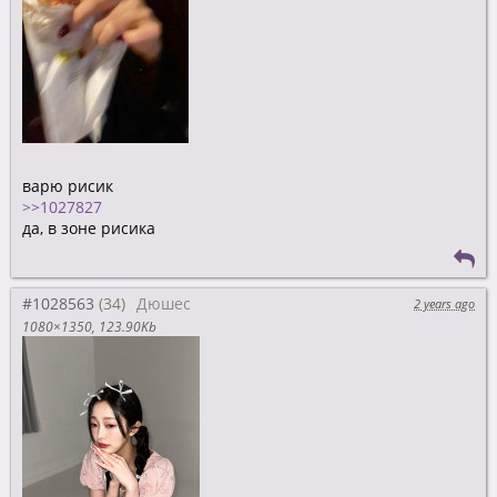
варю рисик
>>1027827
да, в зоне рисика
#1028563
Дюшес
2 years ago
1080×1350
123.90Kb