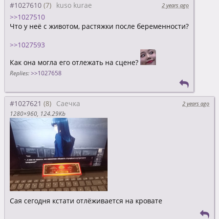
#1027610
kuso kurae
2 years ago
>>1027510
Что у неё с животом, растяжки после беременности?
>>1027593
Как она могла его отлежать на сцене?
Replies:
>>1027658
#1027621
Саечка
2 years ago
1280×960
124.29Kb
Сая сегодня кстати отлёживается на кровате