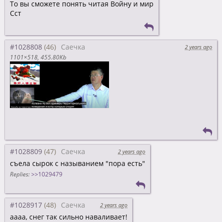
То вы сможете понять читая Войну и мир
Сст
#1028808
Саечка
2 years ago
1101×518
455.80Kb
#1028809
Саечка
2 years ago
съела сырок с называнием "пора есть"
Replies:
>>1029479
#1028917
Саечка
2 years ago
аааа, снег так сильно наваливает!