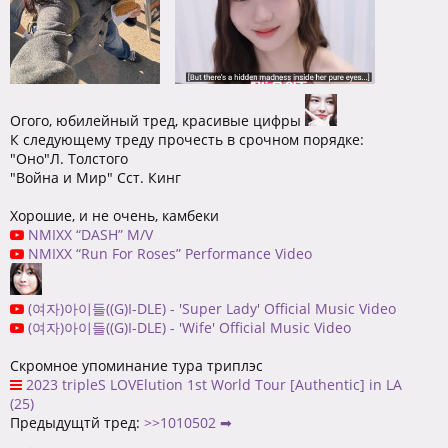
Огого, юбилейный тред, красивые цифры
К следующему треду прочесть в срочном порядке:
"Оно"Л. Толстого
"Война и Мир" Сст. Кинг
Хорошие, и не очень, камбеки
NMIXX “DASH” M/V
NMIXX “Run For Roses” Performance Video
(여자)아이들((G)I-DLE) - 'Super Lady' Official Music Video
(여자)아이들((G)I-DLE) - 'Wife' Official Music Video
Скромное упоминание тура триплэс
2023 tripleS LOVElution 1st World Tour [Authentic] in LA
(25)
Предыдущтй тред:
>>1010502 ➡