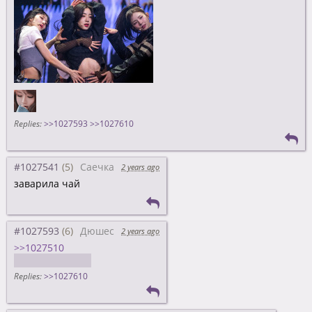
Replies:
>>1027593
>>1027610
#1027541
Саечка
2 years ago
заварила чай
#1027593
Дюшес
2 years ago
>>1027510
живот отлежала
Replies:
>>1027610