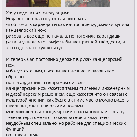
Хочу поделиться следующим:
Недавно решила поучиться рисовать
чтоб точить карандаши как настоящие художники купила
канцелярский нож
рисовать всё ещё не начала, но поточила карандаши
(кстати узнала что грифель бывает разной твёрдости, и
это надо знать художнику)
И теперь Сая постоянно держит в руках канцелярский
нож
и балуется с ним, высовывает лезвие, и засовывает
обратно
почти аддикция, в непрямом смысле
Канцелярский нож кажется таким стильным инженерным
и дизайнерским решением, ещё кажется что он связан с
культурой японии, как будто в аниме часто можно видеть
школьниц с канцелярскими ножами
мне мой жёлтый канцелярский нож напоминает гитару
телекастер, тоже что-то квадратное и кажущееся
неудобным специально, но рабочее для специфических
функций
вот такая штука