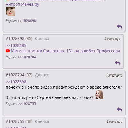
Антропогенез.ру
Replies:
>>1028698
#1028698
Саечка
2 years ago
>>1028685
Метисы против Савельева. 151-ая ошибка Профессора
Replies:
>>1028704
#1028704
Дюшес
2 years ago
>>1028698
почему в начале видео предупреждают о вреде алкоголя?
Это потому что Сергей Савельев алкоголик?
Replies:
>>1028755
#1028755
Саечка
2 years ago