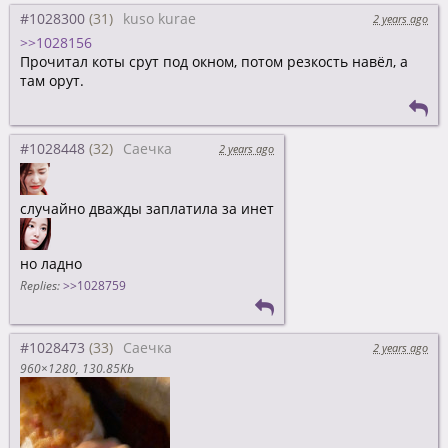
#1028300
kuso kurae
2 years ago
>>1028156
Прочитал коты срут под окном, потом резкость навёл, а
там орут.
#1028448
Саечка
2 years ago
случайно дважды заплатила за инет
но ладно
Replies:
>>1028759
#1028473
Саечка
2 years ago
960×1280
130.85Kb