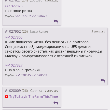
#1027827
Дюшес
2 years ago
>>1027825
ты в зоне риска
Replies:
>>1027952
>>1028473
#1027952
kuso kurae
2 years ago
>>1027805
Ючик Дюшесов: жизнь без пениса - не приговор!
Специалист по 3д моделированию на UE5 делится
секретом своего счастья, как достиг вершины пирамиды
Маслоу и самореализовался с отсохшей пиписькой.
>>1027827
Она в зоне гречечки.
Replies:
>>1028015
>>1028563
#1028009
Саечка
2 years ago
TryToStayInTheFarmThisTime