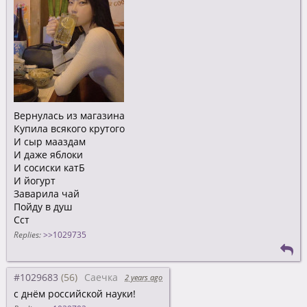
Вернулась из магазина
Купила всякого крутого
И сыр мааздам
И даже яблоки
И сосиски катБ
И йогурт
Заварила чай
Пойду в душ
Сст
Replies:
>>1029735
#1029683
Саечка
2 years ago
с днём российской науки!