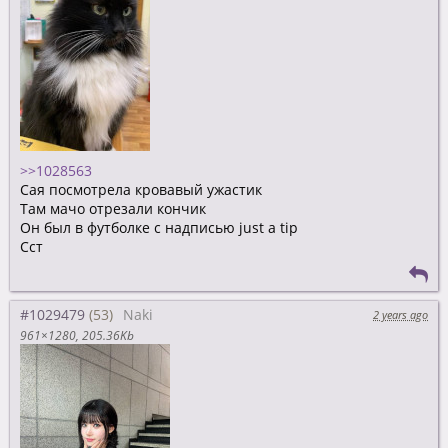
>>1028563
Сая посмотрела кровавый ужастик
Там мачо отрезали кончик
Он был в футболке с надписью just a tip
Сст
#1029479
Naki
2 years ago
961×1280
205.36Kb