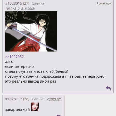
#1028015
Саечка
2 years ago
1032×812
818.90Kb
>>1027952
алсо
если интересно
стала покупать и есть хлеб (белый)
потому что гречка подорожала в пять раз, теперь хлеб
это реально выход иной раз
#1028117
Саечка
2 years ago
заварила чай