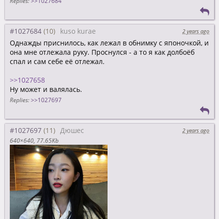
Replies:
>>1027684
#1027684
kuso kurae
2 years ago
Однажды приснилось, как лежал в обнимку с японочкой, и
она мне отлежала руку. Проснулся - а то я как долбоёб
спал и сам себе её отлежал.
>>1027658
Ну может и валялась.
Replies:
>>1027697
#1027697
Дюшес
2 years ago
640×640
77.65Kb