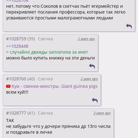
>>1028704
нет, потому что Соколов в скетчах пьёт ягермейстер и
перекривляет послания профессора, которые так легко
усваиваются простыми малограмотными людьми
#1028759
Саечка
2 years ago
>>1028448
>
случайно дважды заплатила за инет
можно было купить книжку на эти деньги
#1028760
Саечка
2 years ago
Куи - свинки-монстры. Giant guinea pigs
всем куй!!!
#1028777
Саечка
2 years ago
ТАК
не забудьте что у дочери пряника др 13го числа
и поздравьте в личке