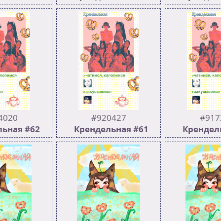
238
502
211
501
й >>939006
https://youtu.be/UDxID0_A9x4
Наконец О
Предыдущий >>935815
опечатки :b
Предыдущий
4020
#920427
#917
ьная #62
Крендельная #61
Крендел
266
501
283
502
й >>920427
Предыдущий >>917241
Предыдущий