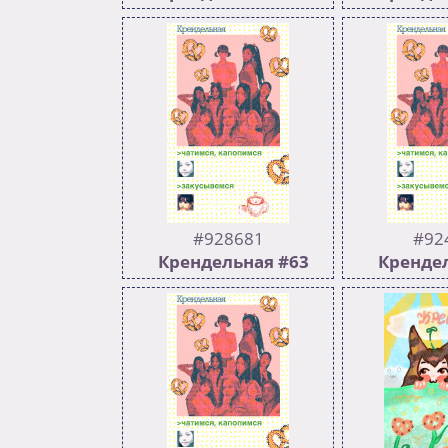
501
239
503
Предыдущий >>941692
Предыдущи
#928681
#92
Крендельная #63
Крендел
502
224
507
Черепашка тред
Предыдущи
Предыдущий >>924020