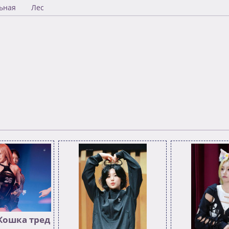
ьная
Лес
Кошка тред