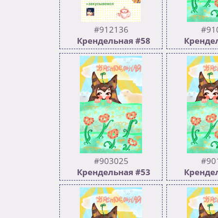
#912136
#91
Крендельная #58
Крендел
501
190
504
Врываемся в лето!
Предыдущи
Предыдущий >>910011
#903025
#90
Крендельная #53
Крендел
504
256
502
Квасимся Предыдущий
Предыдущи
>>901528