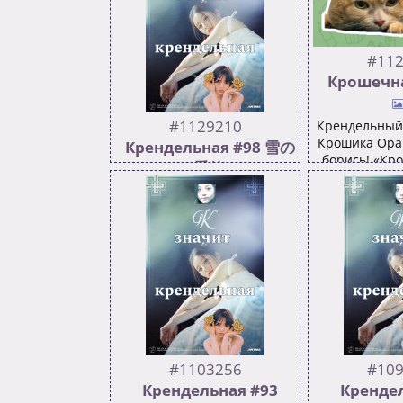
#112
Крошечна
#1129210
Крендельный 
Крошика Оран
Крендельная #98 雪の
борись! «Кро
季節
«Тобой горди
508
128
«Молодец со
будет хорошо
https://youtu.be/03ftfvosBI4?
здоровья т
si=DYd-I_UVigMcD8hn
герой!!!», «Да
проводили в путь Крошика
новым побед
>>1123546
наша цель
https://www.y
tc
v=6LT54X9sfy
RgNC-0
https://www.y
#1103256
#109
tc
Крендельная #93
Крендел
v=E6YJGKscHV