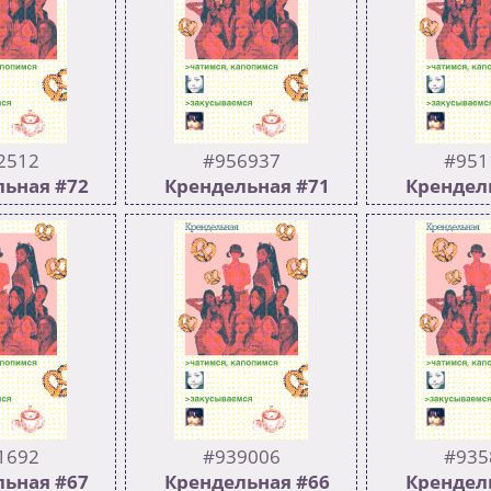
Скромное упо
о следующего
трип
вому году**
https://youtube
ий релиз года
list=PLXISxCl9
be/xlyrt5eAtKI?
KYI2twtrOMhsR
PTBR7rVZSy
p9s27Ynv Пред
>>101
2512
#956937
#951
ьная #72
Крендельная #71
Крендел
211
502
246
502
й >>956937
:luda_angry: Предыдущий
Предыдущий
>>951179
1692
#939006
#935
ьная #67
Крендельная #66
Крендел