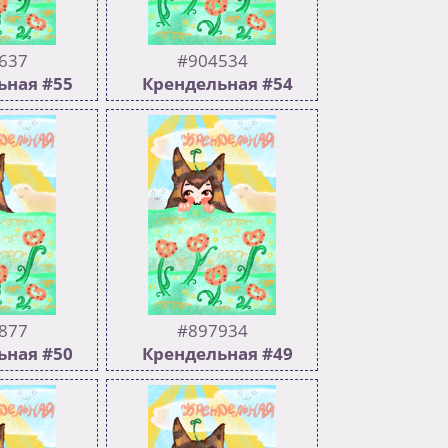
637
#904534
ьная #55
Крендельная #54
241
502
252
 >>904534
Предыдущий >>903025
877
#897934
ьная #50
Крендельная #49
222
502
248
ный :soju:
:yena_tired: Предыдущий
 за терапию,
>>896771
наш тредик