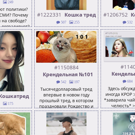
249
ют политики?
#1222331
Кошка тред
#1206752
К
 СМИ? Почему
 на свободе?
507
255
532
 деградирует?
Заварила чай :yeonwoo_wut:
Котюськин тре
 растет
ставь лайк если снег заебал
Тесака Не верь,
ца? Почему
:yeonwoo_angry: >>1206752
работай >
ькие? Почему
 заботятся о
 всё виноват
 посты Саечки
#114
gry: Сст
#1150884
Кендель
Крендельная №101
684
542
197
Здесь обсужд
Тысячедолларовый тред
иногда KPOP :
впервые в новом году
Кошкатред
*заварила чай
прошлый тред, в котором
175
челюсть* >
праздновали Рождество и
 содержание
наконец отобрали модерку у
ет молчание
самодурши >>1140297
вственников
50884