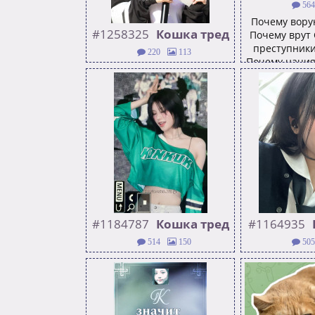
564
Почему вору
#1258325
Кошка тред
Почему врут
преступники
220
113
Почему нация
*Люди бросают читать
Почему
книги когда начинают
безработи
читать Кошка тред* (с) Кот
пенсии мален
Энгельбрехт Качать кисть
родители не
мы не бросим! >>1246888
детях? - Это
Кошка тред и
:luda_an
#1184787
Кошка тред
#1164935
514
150
505
имени начала лета
осторожно,
>>1164935 пилотный выпуск
треда ужаСа
ягнят и де
>>11