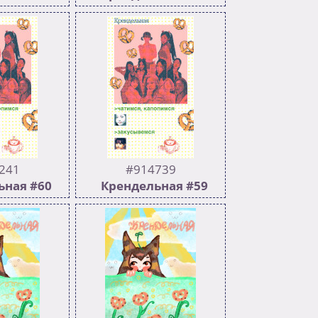
145
505
160
Ппик без
Предыдущий >>928681
in_smile:
 >>932076
241
#914739
ьная #60
Крендельная #59
223
520
233
 >>914739
Предыдущий >>912136