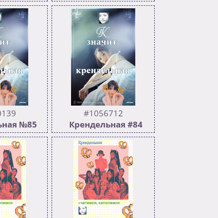
289
523
228
до сотки
:yeonwoo_tired: Вы не
лзём
поверите но там %%Ким
e/FyG21rXCxlY
Минджон%% >>1076146
mMzCjUPR2
т попой на
ке >>1083019
0139
#1056712
ьная №85
Крендельная #84
ель
502
167
С др Айрин! И делимся
222
лайфхаками как готовить
ой особенно
смайлецов А вельветки
вда? Начало
немного подскажут: *Step
- весна (с)
one, mix it* *Step two, bake
редыдущий, в
it* *Step three, serve it*
оронил все
https://youtu.be/-
ду в турнире
Dsi8tOAtWQ?si=41OyFA-
ов Хикару