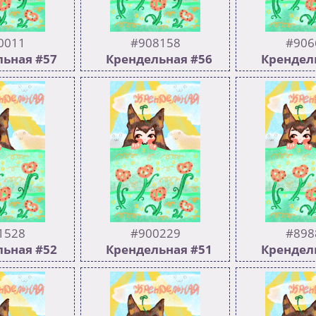
0011
#908158
#906
ьная #57
Крендельная #56
Крендел
244
531
206
501
й >>908158
Предыдущий >>906637
Предыдущий
1528
#900229
#898
ьная #52
Крендельная #51
Крендел
233
500
234
504
й >>900229
Апчхи Предыдущий
Мини-юбилей
>>898877
Зачем платить
когда есть 