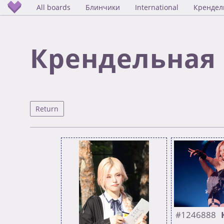
All boards
Блинчики
International
Крендел
Крендельная
Return
#1246888