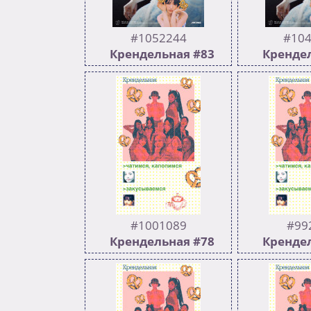
Смайлец
Бесконеч
>>10
#1052244
#104
Крендельная #83
Крендел
502
182
502
:yeonwoo_think:
:wony_neutra
Предыдущий >>1049961
>>10
#1001089
#99
Крендельная #78
Крендел
505
200
501
우리는 당신에게 행복한 새해를
**Мы до
기원합니다! заварила чай
поднажать в
пользуясь случаем Сая
тогда обязат