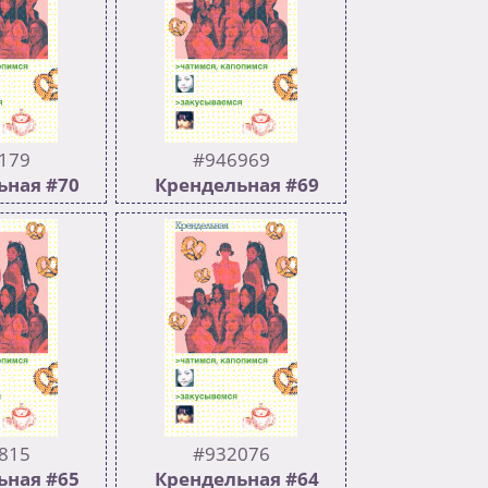
минание тура
лэс
.com/playlist?
7QC4ONPmfdZe
&si=JBfL4D7R
ыдущтй тред:
0502
179
#946969
ьная #70
Крендельная #69
240
500
153
 >>946969
%% :shy:%% Предыдущий
>>944400
815
#932076
ьная #65
Крендельная #64