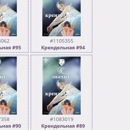
8062
#1105355
ьная #95
Крендельная #94
310
502
145
be/n6B5gQXlB-
:chaer_sulk: Дельфинам тоже
PWIlsYXLrs
нужны няшки >>1103256
tu.be/VPg-
eRQ?
91QlrhmsR
be/AdFtOCtmq-
ui3gP4IoOM
 сердце Ким
1105355
7358
#1083019
ьная #90
Крендельная #89