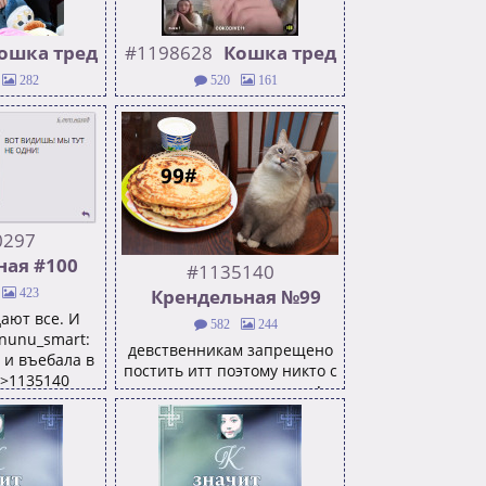
ошка тред
#1198628
Кошка тред
282
520
161
д 5 лет без
тред нашей надежды Веня,
 не бойся, не
верни деньги >>1184787
>1198628
0297
ная #100
#1135140
Крендельная №99
423
ают все. И
582
244
nunu_smart:
девственникам запрещено
 и въебала в
постить итт поэтому никто с
>1135140
неочана не пишите тут!
https://youtu.be/pCo86QyKcl
Q?si=fmM3NKZ9hA8hYk2f
прошлый топ тред
>>1129210