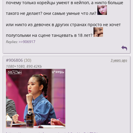
почему только корейцы умеют в кейпоп, а никто больше
такого не делает? они самые умные что ли?
или никто из девочек в других странах просто не хочет
полуголыми на сцене танцевать в 18 лет?
Replies:
>>906917
#906806
3 years ago
1080×1080
890.42Kb