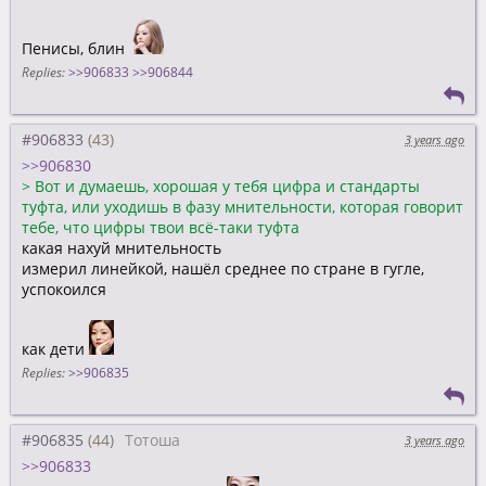
Пенисы, блин
Replies:
>>906833
>>906844
#906833
3 years ago
>>906830
>
Вот и думаешь, хорошая у тебя цифра и стандарты
туфта, или уходишь в фазу мнительности, которая говорит
тебе, что цифры твои всё-таки туфта
какая нахуй мнительность
измерил линейкой, нашёл среднее по стране в гугле,
успокоился
как дети
Replies:
>>906835
#906835
Тотоша
3 years ago
>>906833