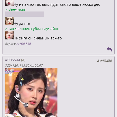
Ну не зняю так выглядит как-то ваще жоско дес
>
Венчика?
Так это же ты Венчик
Ну да его
>
так человека убил случайно
Нифига он сильный так-то
Replies:
>>906648
#906644
3 years ago
720×720
745.65Kb
00:07