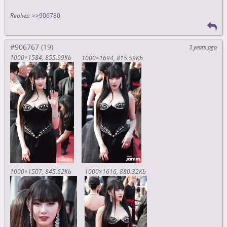
Replies:
>>906780
#906767
3 years ago
1000×1584
855.99Kb
1000×1694
815.59Kb
1000×1507
845.62Kb
1000×1616
880.32Kb