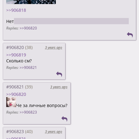
>>906818
Нет
, потому что я сам тот друг с большой пипиркой
Replies:
>>906820
#906820
3 years ago
>>906819
Сколько см?
Replies:
>>906821
#906821
3 years ago
>>906820
Че за личные вопросы?
Replies:
>>906823
#906823
3 years ago
>>906821