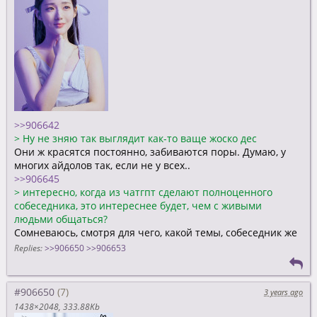
>>906642
>
Ну не зняю так выглядит как-то ваще жоско дес
Они ж красятся постоянно, забиваются поры. Думаю, у
многих айдолов так, если не у всех..
>>906645
>
интересно, когда из чатгпт сделают полноценного
собеседника, это интереснее будет, чем с живыми
людьми общаться?
Сомневаюсь, смотря для чего, какой темы, собеседник же
Replies:
>>906650
>>906653
#906650
3 years ago
1438×2048
333.88Kb