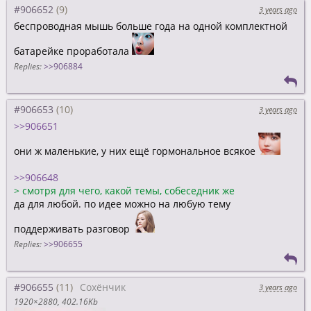
#906652
3 years ago
беспроводная мышь больше года на одной комплектной
батарейке проработала
Replies:
>>906884
#906653
3 years ago
>>906651
они ж маленькие, у них ещё гормональное всякое
>>906648
>
смотря для чего, какой темы, собеседник же
да для любой. по идее можно на любую тему
поддерживать разговор
Replies:
>>906655
#906655
Сохёнчик
3 years ago
1920×2880
402.16Kb