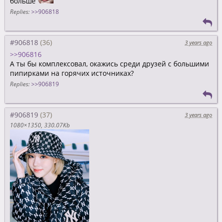
больше
Replies:
>>906818
#906818
3 years ago
>>906816
А ты бы комплексовал, окажись среди друзей с большими
пипирками на горячих источниках?
Replies:
>>906819
#906819
3 years ago
1080×1350
330.07Kb