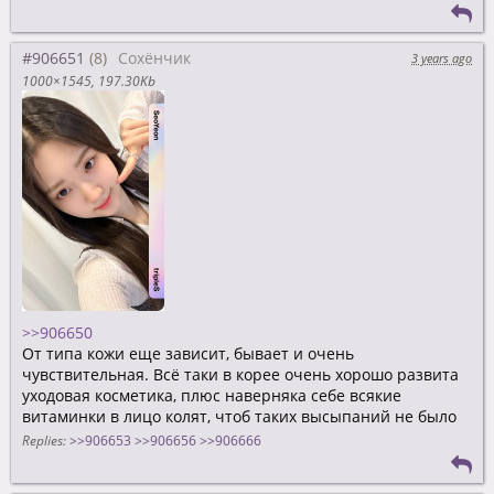
#906651
Сохёнчик
3 years ago
1000×1545
197.30Kb
>>906650
От типа кожи еще зависит, бывает и очень
чувствительная. Всё таки в корее очень хорошо развита
уходовая косметика, плюс наверняка себе всякие
витаминки в лицо колят, чтоб таких высыпаний не было
Replies:
>>906653
>>906656
>>906666