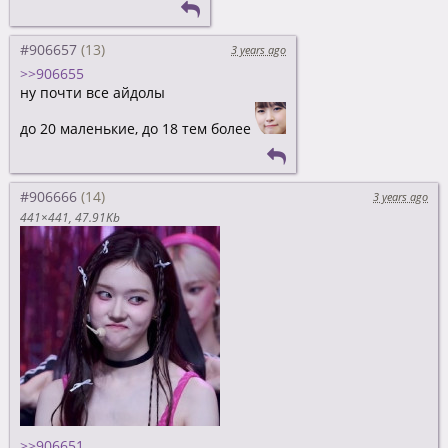
#906657
3 years ago
>>906655
ну почти все айдолы
до 20 маленькие, до 18 тем более
#906666
3 years ago
441×441
47.91Kb
>>906651