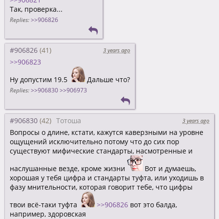
Так, проверка...
Replies:
>>906826
#906826
3 years ago
>>906823
Ну допустим 19.5
Дальше что?
Replies:
>>906830
>>906973
#906830
Тотоша
3 years ago
Вопросы о длине, кстати, кажутся каверзными на уровне
ощущений исключительно потому что до сих пор
существуют мифические стандарты, насмотренные и
наслушанные везде, кроме жизни
Вот и думаешь,
хорошая у тебя цифра и стандарты туфта, или уходишь в
фазу мнительности, которая говорит тебе, что цифры
твои всё-таки туфта
>>906826
вот это балда,
например, здоровская