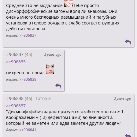
Среднее это не модальное
Тебе просто
дисморфофобические загоны вряд ли знакомы. Они
очень много бесплодных размышлений и пагубных
установок в голове рождают, слабо соответствующих
действительности.
Replies:
>>906837
#906837
3 years ago
>>906835
нихрена не понял
Replies:
>>906838
#906838
Тотоша
3 years ago
>>906837
"Дисморфофобия характеризуется озабоченностью ≥ 1
воображаемым (-и) дефектом (-ами) во внешности,
который не заметен или едва заметен другим людям"
Replies:
>>906841