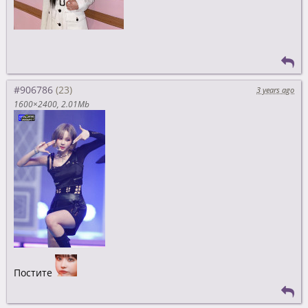
#906786
3 years ago
1600×2400
2.01Mb
Постите