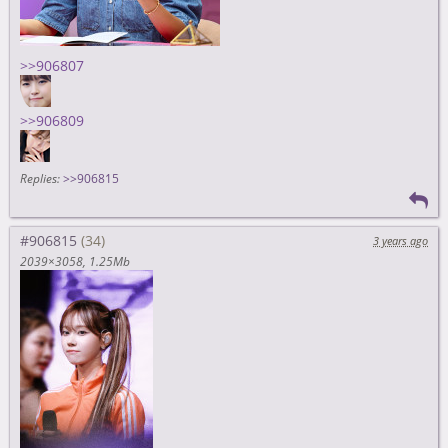
>>906807
>>906809
Replies:
>>906815
#906815
3 years ago
2039×3058
1.25Mb