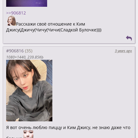
>>906812
Расскажи своё отношение к Ким
Джису(Джичу(Чичу(Чичи(Сладкой Булочке))))
#906816
3 years ago
1080×1440
239.85Kb
Я вот очень люблю пиццу и Ким Джису, не знаю даже что