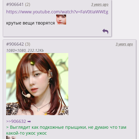
#906641
3 years ago
https://www.youtube.com/watch?v=FaV0tIaWWEg
крутые вещи творятся
#906642
3 years ago
1080×1080
232.12Kb
>>906632 ➡
>
Выглядит как подкожные прыщики, не думаю что там
какой-то ужос ужос