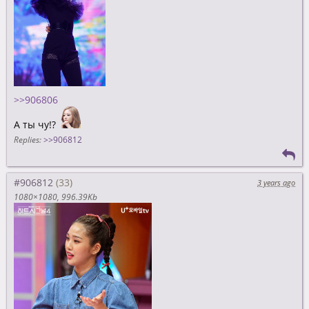
>>906806
А ты чу!?
Replies:
>>906812
#906812
3 years ago
1080×1080
996.39Kb