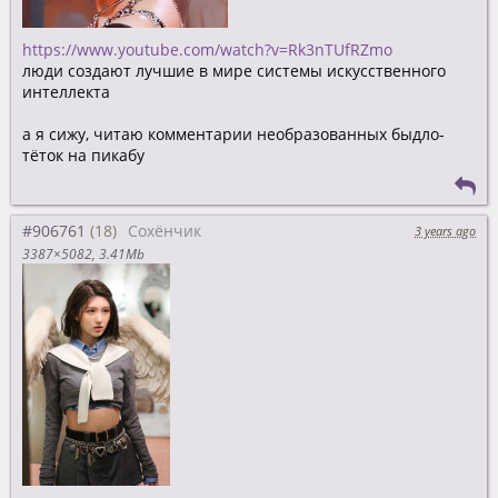
https://www.youtube.com/watch?v=Rk3nTUfRZmo
люди создают лучшие в мире системы искусственного
интеллекта
а я сижу, читаю комментарии необразованных быдло-
тёток на пикабу
#906761
Сохёнчик
3 years ago
3387×5082
3.41Mb