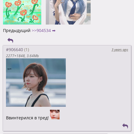
Предыдущий
>>904534 ➡
#906640
3 years ago
2277×1848
3.64Mb
Ввинтерился в тред!