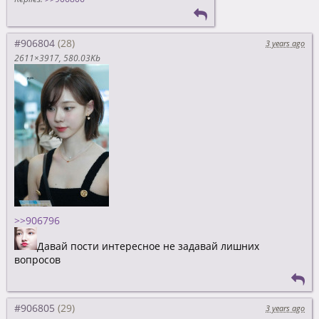
#906804
3 years ago
2611×3917
580.03Kb
>>906796
Давай пости интересное не задавай лишних
вопросов
#906805
3 years ago