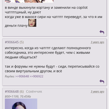
в винде выкинули кортану и заменили на copilot
чатгптшный, ну дают
когда уже в макосе сири на чатгпт переведут, за что я им
деньги плачу
#906645
3 years ago
интересно, когда из чатгпт сделают полноценного
собеседника, это интереснее будет, чем с живыми
людьми общаться?
так и форумы не нужны будут - сиди, переписывайся со
своим виртуальным другом, и всё
Replies:
>>906648
>>906922
#906648
Сохёнчик
3 years ago
800×1199
70.45Kb