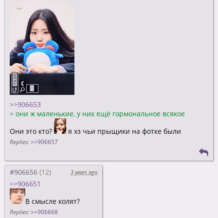
>>906653
>
они ж маленькие, у них ещё гормональное всякое
Они это кто?
я хз чьи прыщики на фотке были
Replies:
>>906657
#906656
3 years ago
>>906651
В смысле колят?
Replies:
>>906668