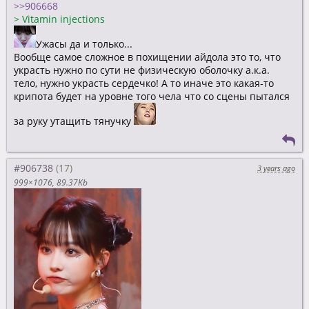
>>906668
>
Vitamin injections
Ужасы да и только...
Вообще самое сложное в похищении айдола это то, что
украсть нужно по сути не физическую оболочку а.к.а.
тело, нужно украсть сердечко! А то иначе это какая-то
крипота будет на уровне того чела что со сцены пытался
за руку утащить тянучку
#906738
3 years ago
999×1076
89.37Kb