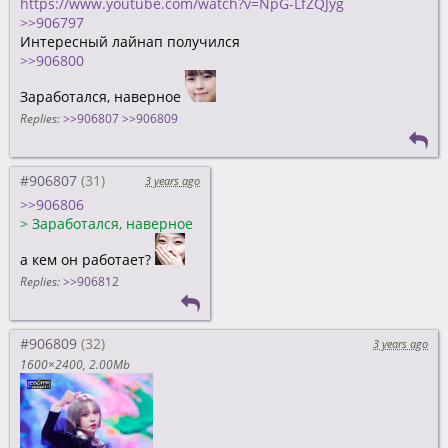
https://www.youtube.com/watch?v=NpG-LfZQJyg
>>906797
Интересный лайнап получился
>>906800
Заработался, наверное
Replies:
>>906807
>>906809
#906807
3 years ago
>>906806
>
Заработался, наверное
а кем он работает?
Replies:
>>906812
#906809
3 years ago
1600×2400
2.00Mb