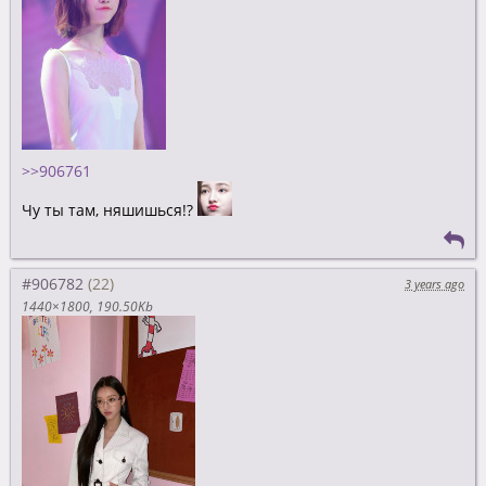
>>906761
Чу ты там, няшишься!?
#906782
3 years ago
1440×1800
190.50Kb