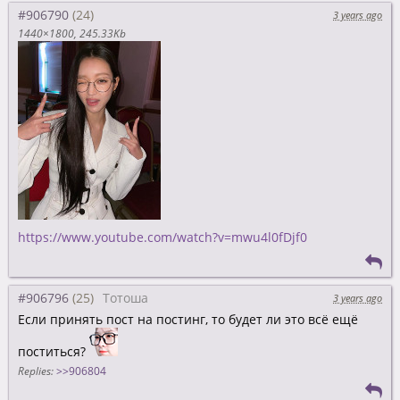
#906790
3 years ago
1440×1800
245.33Kb
https://www.youtube.com/watch?v=mwu4l0fDjf0
#906796
Тотоша
3 years ago
Если принять пост на постинг, то будет ли это всё ещё
поститься?
Replies:
>>906804