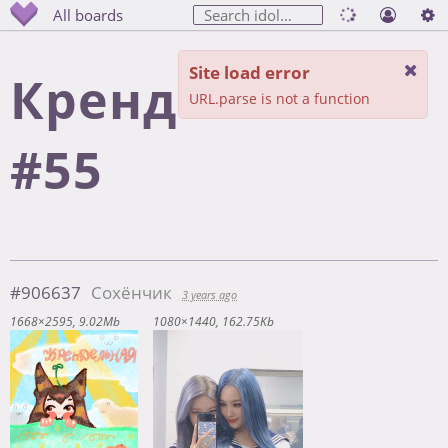
All boards
Site load error
Крендельная
URL.parse is not a function
#55
#906637
Сохёнчик
3 years ago
1668×2595
9.02Mb
1080×1440
162.75Kb