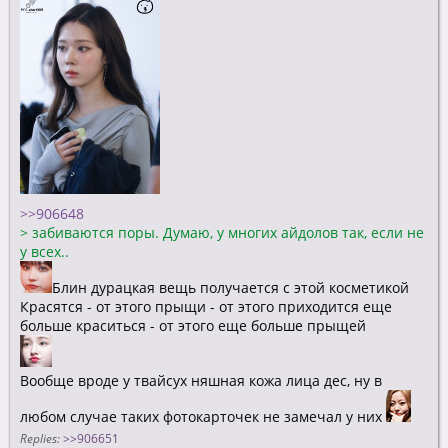
>>906648
>
забиваются поры. Думаю, у многих айдолов так, если не
у всех..
Блин дурацкая вещь получается с этой косметикой
Красятся - от этого прыщи - от этого приходится еще
больше краситься - от этого еще больше прыщей
Вообще вроде у твайсух няшная кожа лица дес, ну в
любом случае таких фотокарточек не замечал у них
Replies:
>>906651