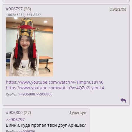
#906797
3 years ago
1002×1252
151.83Kb
https://www.youtube.com/watch?v=Timpnus81h0
https://www.youtube.com/watch?v=4QZu2LyemL4
Replies:
>>906800
>>906806
#906800
3 years ago
>>906797
Бинни, куда пропал твой друг Аришек?
Replies:
>>906806