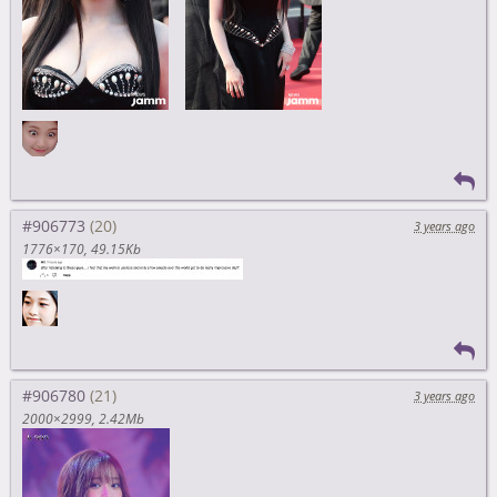
#906773
3 years ago
1776×170
49.15Kb
#906780
3 years ago
2000×2999
2.42Mb