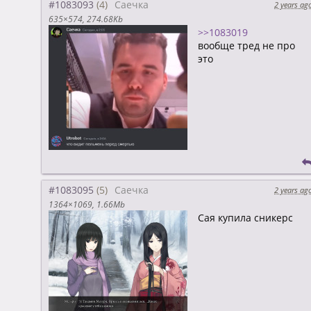
#1083093
Саечка
2 years ag
635×574
274.68Kb
>>1083019
вообще тред не про
это
#1083095
Саечка
2 years ag
1364×1069
1.66Mb
Сая купила сникерс