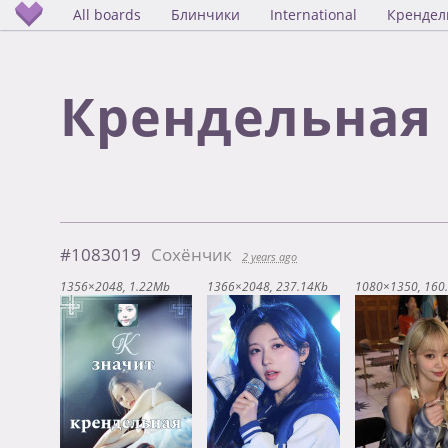
All boards
Блинчики
International
Крендел
Крендельная 
#1083019
Сохёнчик
2 years ago
1356×2048
1.22Mb
1366×2048
237.14Kb
1080×1350
160