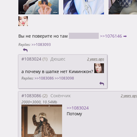
Вы не поверите но там
Ким Минджон
>>1076146 ➡
Replies:
>>1083093
#1083024
Дюшес
2 years ago
а почему в шапке нет Киминжон?
Replies:
>>1083086
>>1083098
#1083086
Сохёнчик
2 years ag
2000×3000
10.54Mb
>>1083024
Потому