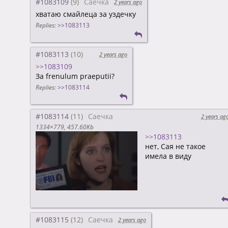
#1083109
Саечка
2 years ago
хватаю смайлеца за уздечку
Replies:
>>1083113
#1083113
2 years ago
>>1083109
За frenulum praeputii?
Replies:
>>1083114
#1083114
Саечка
2 years ag
1334×779
457.60Kb
>>1083113
нет, Сая не такое
имела в виду
#1083115
Саечка
2 years ago