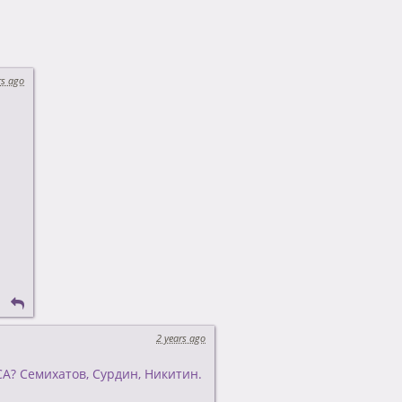
rs ago
2 years ago
? Семихатов, Сурдин, Никитин.