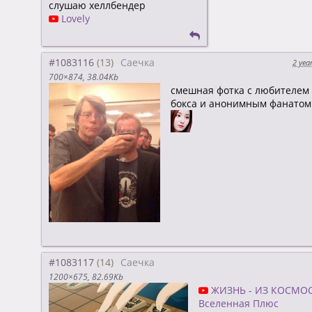
слушаю хеллбендер
Lovely
#1083116
Саечка
2 yea
700×874
38.04Kb
смешная фотка с любителем
бокса и анонимным фанатом
#1083117
Саечка
1200×675
82.69Kb
ЖИЗНЬ - ИЗ КОСМОСА
Вселенная Плюс