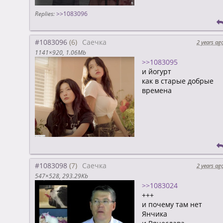
Replies:
>>1083096
#1083096
Саечка
2 years ag
1141×920
1.06Mb
>>1083095
и йогурт
как в старые добрые
времена
#1083098
Саечка
2 years ag
547×528
293.29Kb
>>1083024
+++
и почему там нет
Янчика