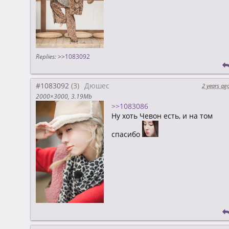
Replies:
>>1083092
#1083092
Дюшес
2 years ag
2000×3000
3.19Mb
>>1083086
Ну хоть Чевон есть, и на том
спасибо