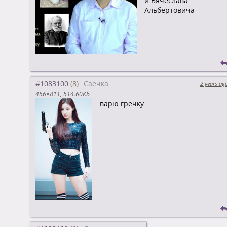
и Вячеслава
Альбертовича
#1083100
Саечка
2 years ag
456×811
514.60Kb
варю гречку