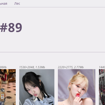
ьная
Лес
#89
.06Kb
1536×2048
1.53Mb
2220×2775
2.77Mb
144