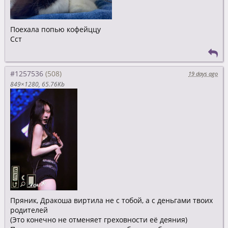
Поехала попью кофейццу
Сст
#1257536
19 days ago
849×1280
65.76Kb
Пряник, Дракоша виртила не с тобой, а с деньгами твоих
родителей
(Это конечно не отменяет греховности её деяния)