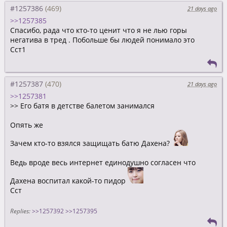
#1257386
21 days ago
>>1257385
Спасибо, рада что кто-то ценит что я не лью горы
негатива в тред . Побольше бы людей понимало это
Сст1
#1257387
21 days ago
>>1257381
>> Его батя в детстве балетом занимался
Опять же
Зачем кто-то взялся защищать батю Дахена?
Ведь вроде весь интернет единодушно согласен что
Дахена воспитал какой-то пидор
Сст
Replies:
>>1257392
>>1257395