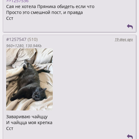
>>1257536
Сая не хотела Пряника обидеть если что
Просто это смешной пост, и правда
Сст
#1257547
19 days ago
960×1280
130.94Kb
Завариваю чайццу
И чайцца моя крепка
Сст