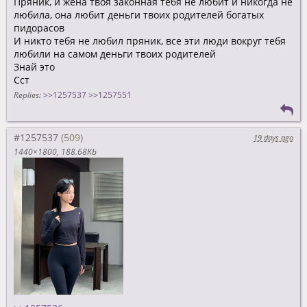
Пряник, и жена твоя законная тебя не любит и никогда не
любила, она любит деньги твоих родителей богатых
пидорасов
И никто тебя не любил пряник, все эти люди вокруг тебя
любили на самом деньги твоих родителей
Знай это
Сст
Replies:
>>1257537
>>1257551
#1257537
19 days ago
1440×1800
188.68Kb