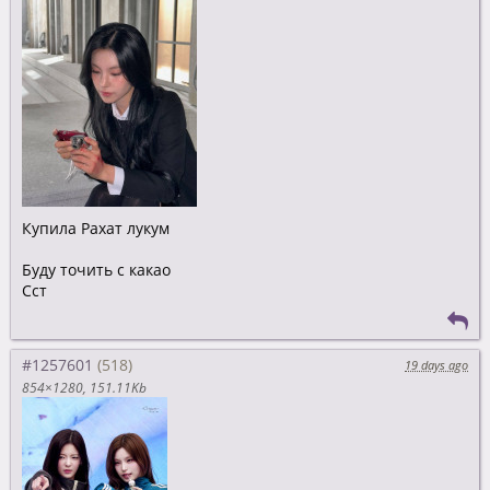
Купила Рахат лукум
Буду точить с какао
Сст
#1257601
19 days ago
854×1280
151.11Kb