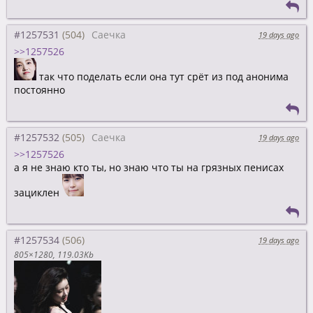
#1257531
Саечка
19 days ago
>>1257526
так что поделать если она тут срёт из под анонима
постоянно
#1257532
Саечка
19 days ago
>>1257526
а я не знаю кто ты, но знаю что ты на грязных пенисах
зациклен
#1257534
19 days ago
805×1280
119.03Kb