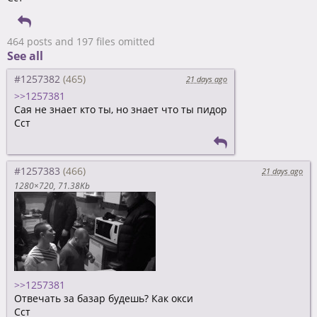
464 posts and 197 files omitted
See all
#1257382
21 days ago
>>1257381
Сая не знает кто ты, но знает что ты пидор
Сст
#1257383
21 days ago
1280×720
71.38Kb
>>1257381
Отвечать за базар будешь? Как окси
Сст