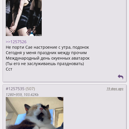
>>1257526
Не порти Сае настроение с утра, подонок
Сегодня у меня праздник между прочим
Международный день охуенных аватарок
(Ты его не заслуживаешь праздновать)
Сст
#1257535
19 days ago
1280×959
103.42Kb