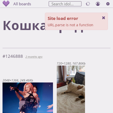
All boards
Site load error
Кошка тред
URL.parse is not a function
#1246888
2 months ago
720×1280
167.86Kb
2048×1366
249.46Kb