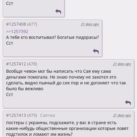
Сст
#1257408
21 days ago
>>1257392
А тебя кто воспитывал? Богатые пидорасы?
Сст
#1257412
21 days ago
Вообще чевон мог бы написать что Сая ему сама
деньгами помогала. Не знаю почему не захотел это
сделать, видно пьяный до сих пор и не догоняет что так
было бы вежливо
Сст
#1257413
Саечка
21 days ago
постеры с украины, подскажите, у вас в стране есть
какие-нибудь общественные организации которые ловят
подстилок и ломают им жизнь?