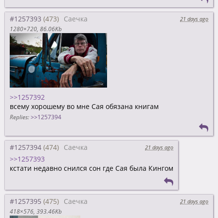
#1257393
Саечка
21 days ago
1280×720
86.06Kb
>>1257392
всему хорошему во мне Сая обязана книгам
Replies:
>>1257394
#1257394
Саечка
21 days ago
>>1257393
кстати недавно снился сон где Сая была Кингом
#1257395
Саечка
21 days ago
418×576
393.46Kb