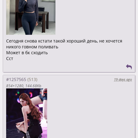
Сегодня снова кстати такой хороший день, не хочется
никого говном поливать
Может в бк сходить
Сст
#1257565
19 days ago
854×1280
144.68Kb