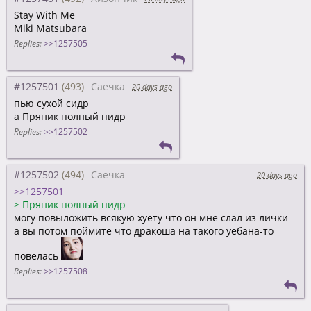
Stay With Me
Miki Matsubara
Replies:
>>1257505
#1257501
Саечка
20 days ago
пью сухой сидр
а Пряник полный пидр
Replies:
>>1257502
#1257502
Саечка
20 days ago
>>1257501
>
Пряник полный пидр
могу повыложить всякую хуету что он мне слал из лички
а вы потом поймите что дракоша на такого уебана-то
повелась
Replies:
>>1257508