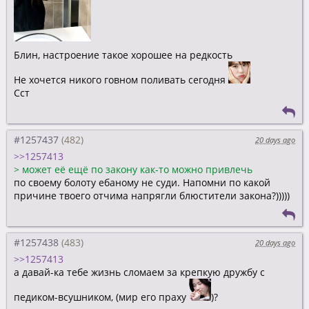
Блин, настроение такое хорошее на редкость
Не хочется никого говном поливать сегодня
Сст
#1257437
20 days ago
>>1257413
>
может её ещё по закону как-то можно привлечь
по своему болоту ебаному не суди. Напомни по какой
причине твоего отчима напрягли блюстители закона?)))))
#1257438
20 days ago
>>1257413
а давай-ка тебе жизнь сломаем за крепкую дружбу с
педиком-всушником, (мир его праху
)?