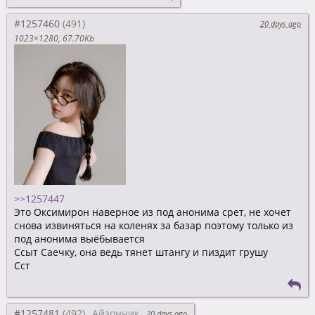
#1257460
20 days ago
1023×1280
67.70Kb
>>1257447
Это Оксимирон наверное из под анонима срет, не хочет
снова извиняться на коленях за базар поэтому только из
под анонима выёбывается
Ссыт Саечку, она ведь тянет штангу и пиздит грушу
Сст
#1257481
Айзончик
20 days ago