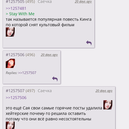
#1257505
Саечка
20 days ago
>>1257481
>
Stay With Me
так называется популярная повесть Кинга
по которой снят культовый фильм
#1257506
20 days ago
Replies:
>>1257507
#1257507
Саечка
20 days ago
>>1257506
это ещё Сая свои самые горячие посты удалила
хейтерские почему-то решила оставить
потому что они всё равно несостоятельны