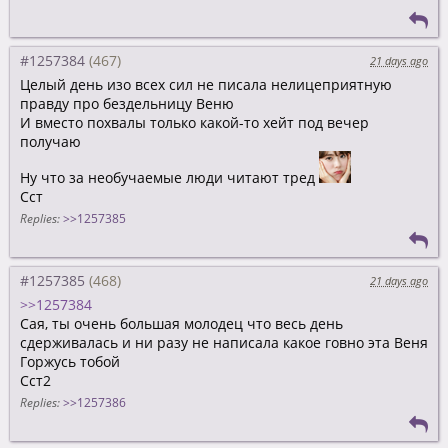
#1257384
21 days ago
Целый день изо всех сил не писала нелицеприятную
правду про бездельницу Веню
И вместо похвалы только какой-то хейт под вечер
получаю
Ну что за необучаемые люди читают тред
Сст
Replies:
>>1257385
#1257385
21 days ago
>>1257384
Сая, ты очень большая молодец что весь день
сдерживалась и ни разу не написала какое говно эта Веня
Горжусь тобой
Сст2
Replies:
>>1257386