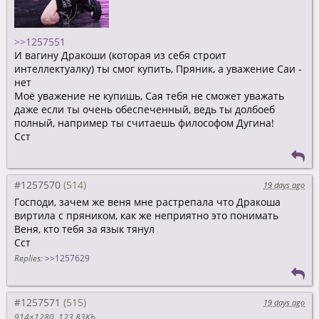
>>1257551
И вагину Дракоши (которая из себя строит
интеллектуалку) ты смог купить, Пряник, а уважение Саи -
нет
Моё уважение не купишь, Сая тебя не сможет уважать
даже если ты очень обеспеченный, ведь ты долбоеб
полный, например ты считаешь философом Дугина!
Сст
#1257570
19 days ago
Господи, зачем же веня мне растрепала что Дракоша
виртила с пряником, как же неприятно это понимать
Веня, кто тебя за язык тянул
Сст
Replies:
>>1257629
#1257571
19 days ago
914×1280
123.83Kb