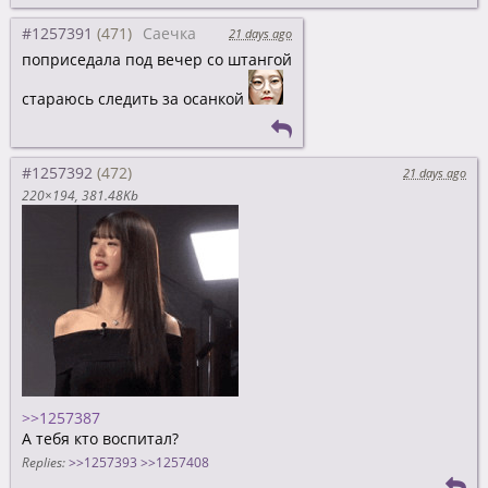
#1257391
Саечка
21 days ago
поприседала под вечер со штангой
стараюсь следить за осанкой
#1257392
21 days ago
220×194
381.48Kb
>>1257387
А тебя кто воспитал?
Replies:
>>1257393
>>1257408