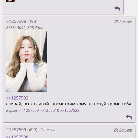
#1257508
20 days ago
2733×4096
808.45Kb
>>1257502
сливай, всех сливай. посмотрим кому не похуй кроме тебя
Replies:
>>1257509
>>1257510
>>1257523
#1257509
Саечка
20 days ago
>>1257508