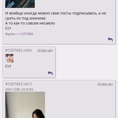
И вообще иногда можно свои посты подписывать, а не
срать из под анонима
А то как-то совсем несмело
Сст
Replies:
>>1257460
#1257452
20 days ago
Сст
#1257453
20 days ago
969×1280
92.81Kb