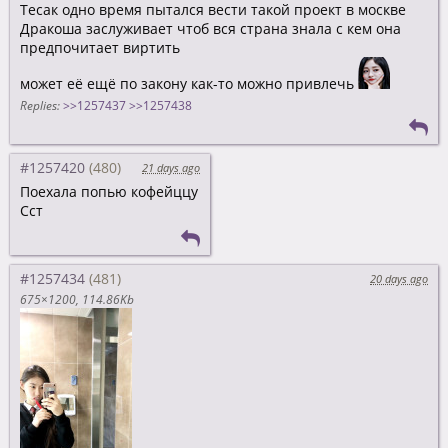
Тесак одно время пытался вести такой проект в москве
Дракоша заслуживает чтоб вся страна знала с кем она
предпочитает виртить
может её ещё по закону как-то можно привлечь
Replies:
>>1257437
>>1257438
#1257420
21 days ago
Поехала попью кофейццу
Сст
#1257434
20 days ago
675×1200
114.86Kb