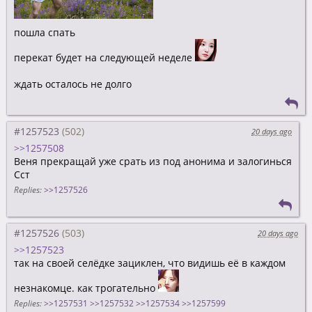
пошла спать
перекат будет на следующей неделе
ждать осталось не долго
#1257523
20 days ago
>>1257508
Веня прекращай уже срать из под анонима и залогинься
Сст
Replies:
>>1257526
#1257526
20 days ago
>>1257523
так на своей селёдке зациклен, что видишь её в каждом
незнакомце. как трогательно
Replies:
>>1257531
>>1257532
>>1257534
>>1257599