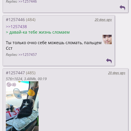
Replies:
>>1257446
#1257446
20 days ago
>>1257438
>
давай-ка тебе жизнь сломаем
Ты только очко себе можешь сломать, пальцем
Сст
Replies:
>>1257457
#1257447
20 days ago
576×1024
3.48Mb
00:19