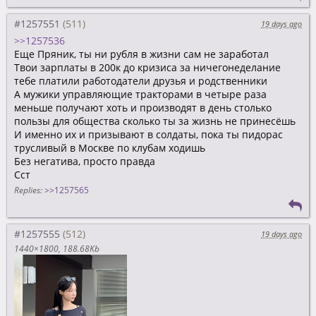
#1257551
19 days ago
>>1257536
Еще Пряник, ты ни рубля в жизни сам не заработал
Твои зарплаты в 200к до кризиса за ничегонеделание
тебе платили работодатели друзья и родственники
А мужики управляющие тракторами в четыре раза
меньше получают хоть и производят в день столько
пользы для общества сколько ты за жизнь не принесёшь
И именно их и призывают в солдаты, пока ты пидорас
трусливый в Москве по клубам ходишь
Без негатива, просто правда
Сст
Replies:
>>1257565
#1257555
19 days ago
1440×1800
188.68Kb