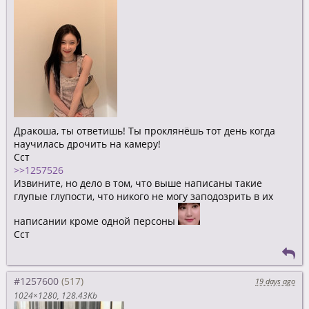
Дракоша, ты ответишь! Ты проклянёшь тот день когда
научилась дрочить на камеру!
Сст
>>1257526
Извините, но дело в том, что выше написаны такие
глупые глупости, что никого не могу заподозрить в их
написании кроме одной персоны
Сст
#1257600
19 days ago
1024×1280
128.43Kb