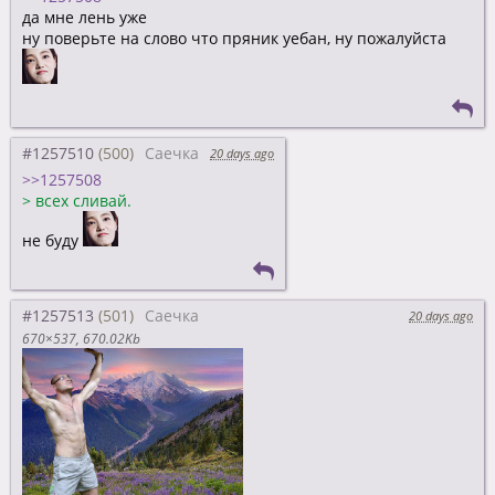
да мне лень уже
ну поверьте на слово что пряник уебан, ну пожалуйста
#1257510
Саечка
20 days ago
>>1257508
>
всех сливай.
не буду
#1257513
Саечка
20 days ago
670×537
670.02Kb