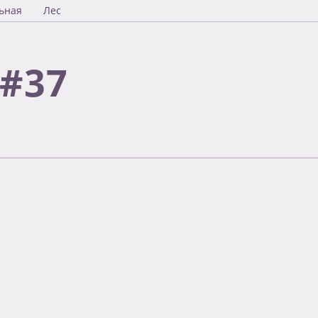
ьная
Лес
#37