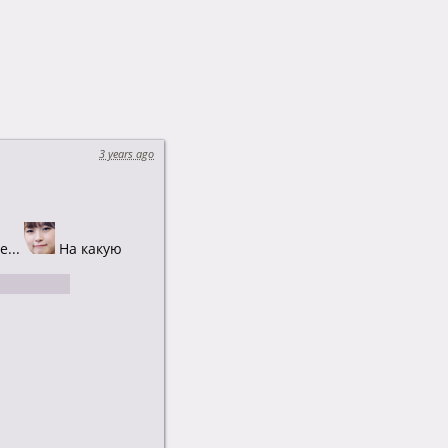
3 years ago
е...
На какую
сту...