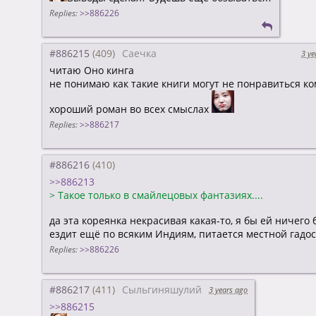
Replies:
>>886226
#886215
Саечка
3 ye
читаю Оно кинга
не понимаю как такие книги могут не понравиться ко
хороший роман во всех смыслах
Replies:
>>886217
#886216
>>886213
>
Такое только в смайлецовых фантазиях....
да эта кореянка некрасивая какая-то, я бы ей ничего
ездит ещё по всяким Индиям, питается местной гадо
Replies:
>>886226
#886217
Сыльгиняшулий
3 years ago
>>886215