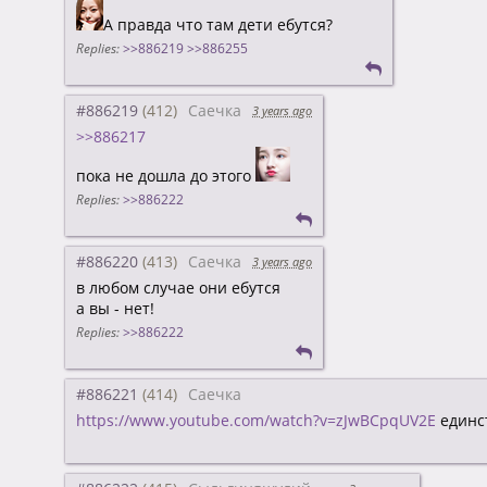
А правда что там дети ебутся?
Replies:
>>886219
>>886255
#886219
Саечка
3 years ago
>>886217
пока не дошла до этого
Replies:
>>886222
#886220
Саечка
3 years ago
в любом случае они ебутся
а вы - нет!
Replies:
>>886222
#886221
Саечка
https://www.youtube.com/watch?v=zJwBCpqUV2E
единс