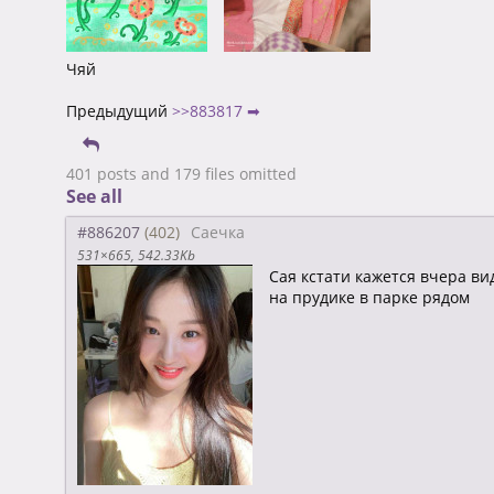
Чяй
Предыдущий
>>883817 ➡
401 posts and 179 files omitted
See all
#886207
Саечка
531×665
542.33Kb
Cая кстати кажется вчера ви
на прудике в парке рядом