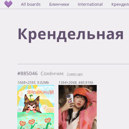
All boards
Блинчики
International
Крендел
Крендельная 
#885046
Сохёнчик
3 years ago
1668×2595
9.02Mb
1364×2048
440.91Kb