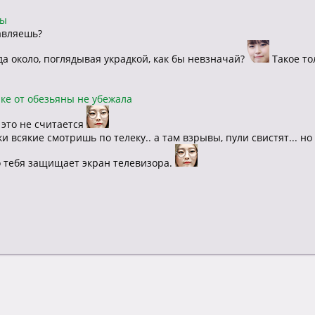
бы
тавляешь?
да около, поглядывая украдкой, как бы невзначай?
Такое то
ке от обезьяны не убежала
, это не считается
и всякие смотришь по телеку.. а там взрывы, пули свистят... но
о тебя защищает экран телевизора.