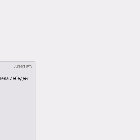
3 years ago
дела лебедей