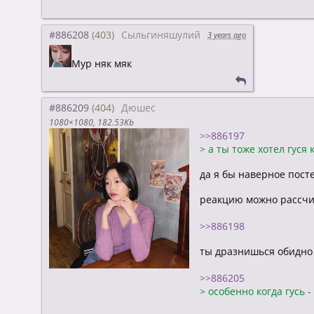
#886208
Сыльгиняшулий
3 years ago
Мур няк мяк
#886209
Дюшес
1080×1080
182.53Kb
>>886197
>
а ты тоже хотел гуся
да я бы наверное пост
реакцию можно рассчит
>>886198
ты дразнишься обидн
>>886205
>
особенно когда гусь -