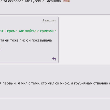
е за оскорбление Гусейна Гасанова
3 years ago
ть, кроме как побега с криками?
я та ей тоже писюн показывала
 первый. Я мил с теми, кто мил со мною, а грубиянам отвечаю