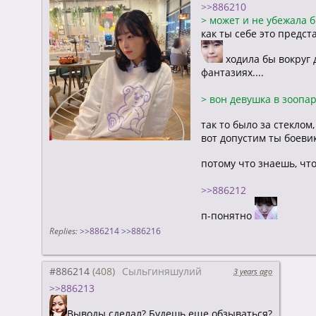
>>886210
>
может и не убежала 
как ты себе это предс
ходила бы вокруг 
фантазиях....
>
вон девушка в зоопар
так то было за стеклом
вот допустим ты боевик
потому что знаешь, чт
>>886212
п-понятно
Replies:
>>886214
>>886216
#886214
Сыльгиняшулий
3 years ago
>>886213
Выводы сделал? Будешь еще обзываться?