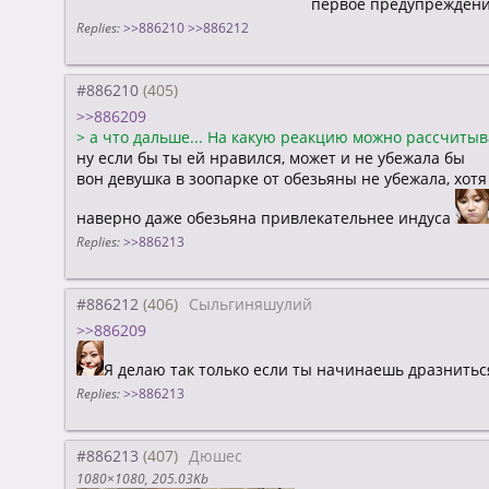
первое предупреждени
Replies:
>>886210
>>886212
#886210
>>886209
>
а что дальше... На какую реакцию можно рассчитыва
ну если бы ты ей нравился, может и не убежала бы
вон девушка в зоопарке от обезьяны не убежала, хот
наверно даже обезьяна привлекательнее индуса
Replies:
>>886213
#886212
Сыльгиняшулий
>>886209
Я делаю так только если ты начинаешь дразниться
Replies:
>>886213
#886213
Дюшес
1080×1080
205.03Kb