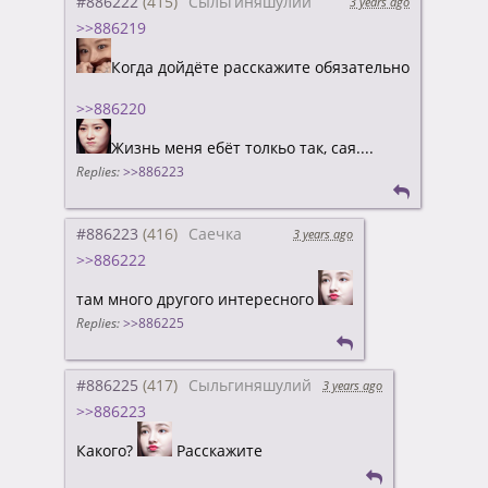
#886222
Сыльгиняшулий
3 years ago
>>886219
Когда дойдёте расскажите обязательно
>>886220
Жизнь меня ебёт толкьо так, сая....
Replies:
>>886223
#886223
Саечка
3 years ago
>>886222
там много другого интересного
Replies:
>>886225
#886225
Сыльгиняшулий
3 years ago
>>886223
Какого?
Расскажите