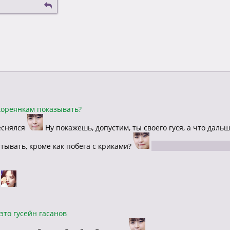
 кореянкам показывать?
еснялся
Ну покажешь, допустим, ты своего гуся, а что дальш
ывать, кроме как побега с криками?
гусь должен быть к ме
о
 это гусейн гасанов