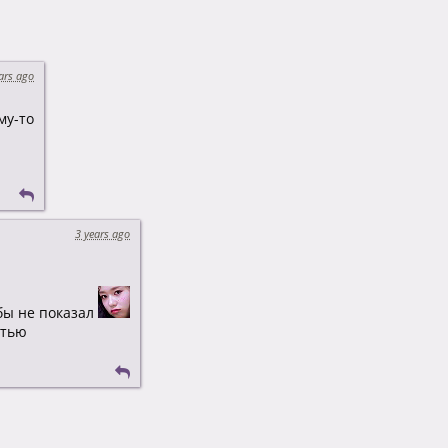
ars ago
му-то
3 years ago
 бы не показал
стью