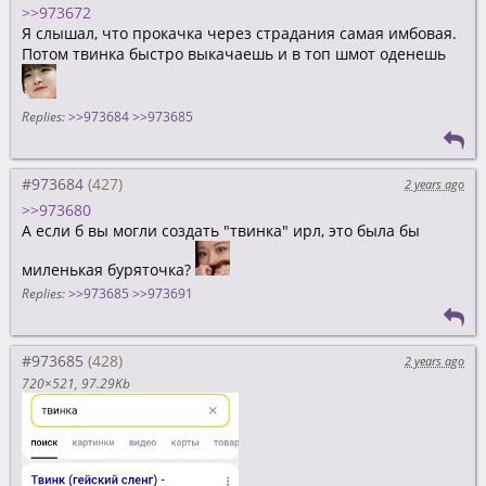
>>973672
Я слышал, что прокачка через страдания самая имбовая.
Потом твинка быстро выкачаешь и в топ шмот оденешь
Replies:
>>973684
>>973685
#973684
2 years ago
>>973680
А если б вы могли создать "твинка" ирл, это была бы
миленькая буряточка?
Replies:
>>973685
>>973691
#973685
2 years ago
720×521
97.29Kb