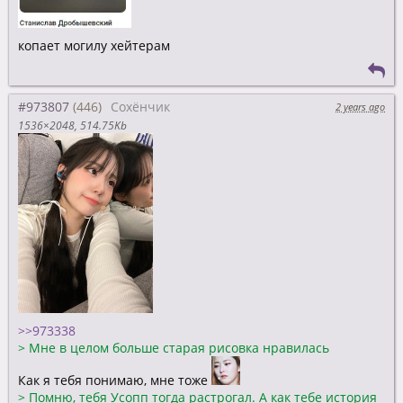
копает могилу хейтерам
#973807
Сохёнчик
2 years ago
1536×2048
514.75Kb
>>973338
>
Мне в целом больше старая рисовка нравилась
Как я тебя понимаю, мне тоже
>
Помню, тебя Усопп тогда растрогал. А как тебе история