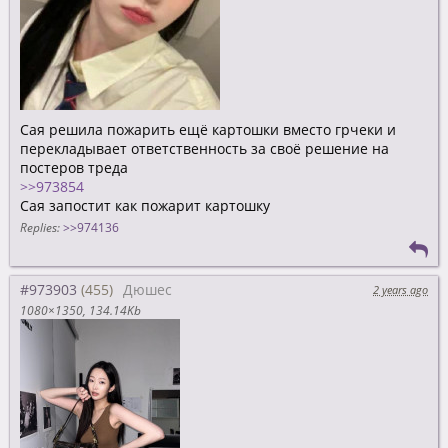
Сая решила пожарить ещё картошки вместо грчеки и
перекладывает ответственность за своё решение на
постеров треда
>>973854
Сая запостит как пожарит картошку
Replies:
>>974136
#973903
Дюшес
2 years ago
1080×1350
134.14Kb