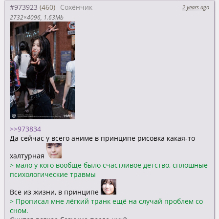
#973923
Сохёнчик
2 years ago
2732×4096
1.63Mb
>>973834
Да сейчас у всего аниме в принципе рисовка какая-то
халтурная
>
мало у кого вообще было счастливое детство, сплошные
психологические травмы
Все из жизни, в принципе
>
Прописал мне лёгкий транк ещё на случай проблем со
сном.