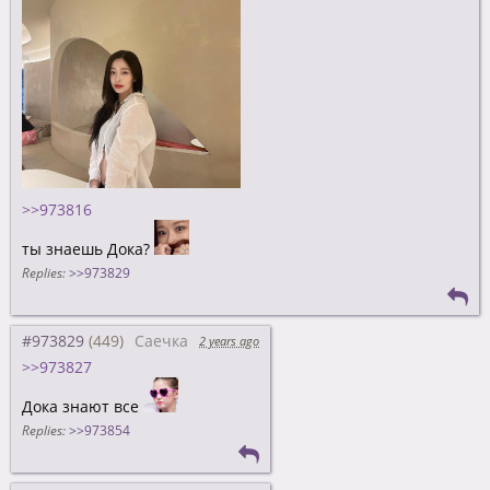
>>973816
ты знаешь Дока?
Replies:
>>973829
#973829
Саечка
2 years ago
>>973827
Дока знают все
Replies:
>>973854