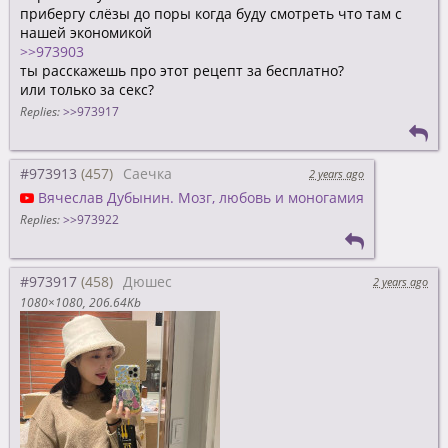
прибергу слёзы до поры когда буду смотреть что там с
нашей экономикой
>>973903
ты расскажешь про этот рецепт за бесплатно?
или только за секс?
Replies:
>>973917
#973913
Саечка
2 years ago
Вячеслав Дубынин. Мозг, любовь и моногамия
Replies:
>>973922
#973917
Дюшес
2 years ago
1080×1080
206.64Kb