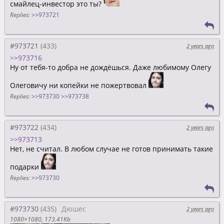
смайлец-инвестор это ты?
Replies:
>>973721
#973721
2 years ago
>>973716
Ну от тебя-то добра не дождёшься. Даже любимому Олегу
Олеговичу ни копейки не пожертвовал
Replies:
>>973730
>>973738
#973722
2 years ago
>>973713
Нет, не считал. В любом случае не готов принимать такие
подарки
Replies:
>>973730
#973730
Дюшес
2 years ago
1080×1080
173.41Kb