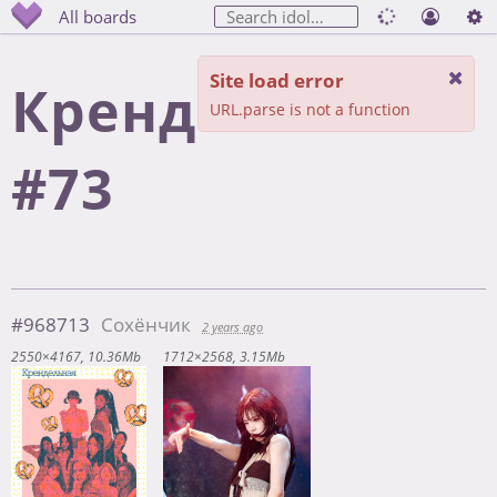
All boards
Site load error
Крендельная
URL.parse is not a function
#73
#968713
Сохёнчик
2 years ago
2550×4167
10.36Mb
1712×2568
3.15Mb