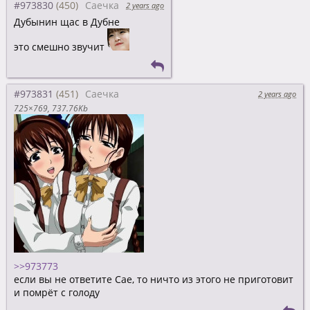
#973830
Саечка
2 years ago
Дубынин щас в Дубне
это смешно звучит
#973831
Саечка
2 years ago
725×769
737.76Kb
>>973773
если вы не ответите Сае, то ничто из этого не приготовит
и помрёт с голоду