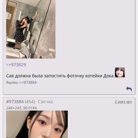
>>973829
Сая должна была запостить фоточку котейки Дока
Replies:
>>973884
#973884
Саечка
2 years ago
246×245
90.01Kb