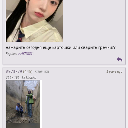
нажарить сегодня ещё картошки или сварить гречки??
Replies:
>>973831
#973779
Саечка
2 years ago
311×491
191.92Kb