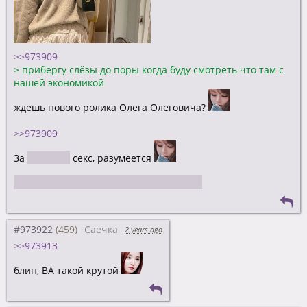
>>973909
>
прибергу слёзы до поры когда буду смотреть что там с
нашей экономикой
ждешь нового ролика Олега Олеговича?
>>973909
За
авочный
секс, разумеется
Сейчас у Аришека есть все шансы
#973922
Саечка
2 years ago
>>973913
блин, ВА такой крутой