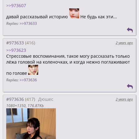
>>973607
давай рассказывай историю
Не будь как эти...
Replies:
>>973633
#973633
2 years ago
>>973623
Стрессовые воспоминания, такое могу рассказать только
лёжа головой на коленочках, и когда нежно поглаживают
по голове
Replies:
>>973636
#973636
Дюшес
2 years ago
1080×1350
176.87Kb