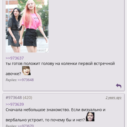
>>973637
ты готов положит голову на коленки первой встречной
авочке?
Replies:
>>973648
#973648
2 years ago
>>973639
Сначала небольшое знакомство. Если визуально и
вербально устроит, то почему бы и нет?
Replies:
>>973670