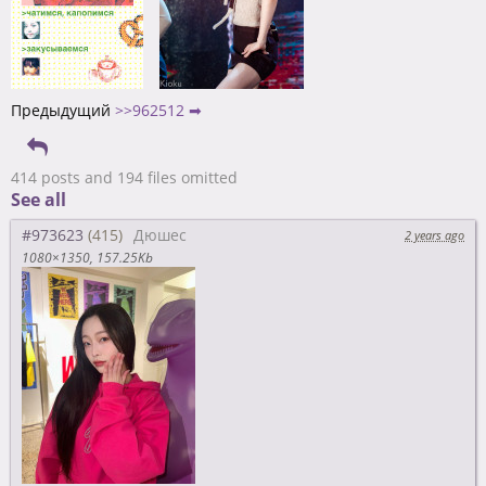
Предыдущий
>>962512 ➡
414 posts and 194 files omitted
See all
#973623
Дюшес
2 years ago
1080×1350
157.25Kb