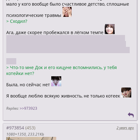
мало у кого вообще было счастливое детство, сплошные
психологические травмы
>
Сходил?
Ага, даже скорее пробежался в лёгком темпе
Да, скорее помогают, чем нет, но и побочки тоже есть.
Прописал мне лёгкий транк ещё на случай проблем со
сном. Сказал, при тревоге можно и днём и закидываться
>
Что-то мне Док и его кицуне вспомнились, у тебя
котейки нет?
Была, но сейчас нет
Я вообще люблю всякую живность, не только котеек
Replies:
>>973923
#973854
2 years ago
1080×1350
233.21Kb