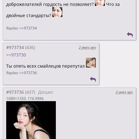
доброжелателей гордость не позволяет?
Что за
двойные стандарты?
Replies:
>>973734
#973734
2 years ago
>>973730
Ты опять всех смайлецов перепутал
Replies:
>>973736
#973736
Дюшес
2 years ago
1080×1350
116.99Kb