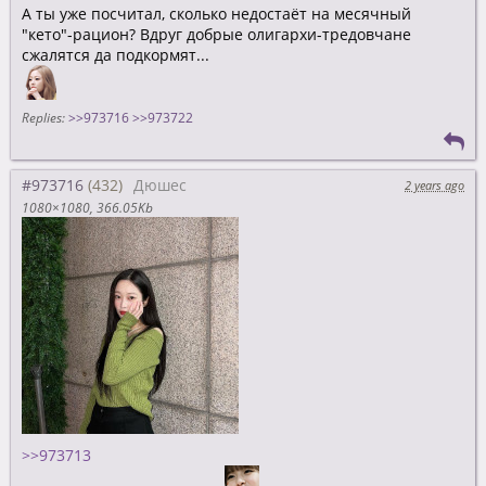
А ты уже посчитал, сколько недостаёт на месячный
"кето"-рацион? Вдруг добрые олигархи-тредовчане
сжалятся да подкормят...
Replies:
>>973716
>>973722
#973716
Дюшес
2 years ago
1080×1080
366.05Kb
>>973713