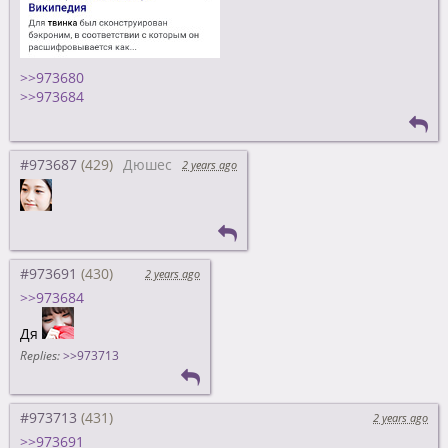
>>973680
>>973684
#973687
Дюшес
2 years ago
#973691
2 years ago
>>973684
Дя
Replies:
>>973713
#973713
2 years ago
>>973691