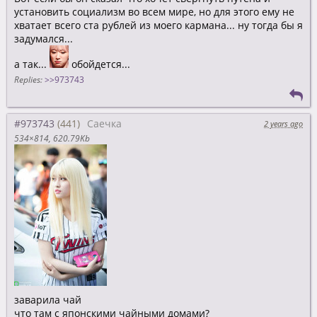
установить социализм во всем мире, но для этого ему не
хватает всего ста рублей из моего кармана... ну тогда бы я
задумался...
а так...
обойдется...
Replies:
>>973743
#973743
Саечка
2 years ago
534×814
620.79Kb
заварила чай
что там с японскими чайными домами?