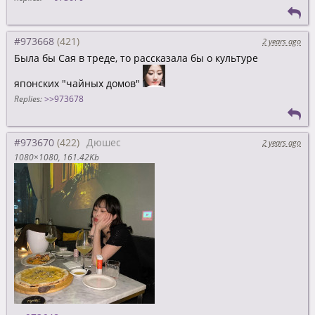
#973668
2 years ago
Была бы Сая в треде, то рассказала бы о культуре
японских "чайных домов"
Replies:
>>973678
#973670
Дюшес
2 years ago
1080×1080
161.42Kb