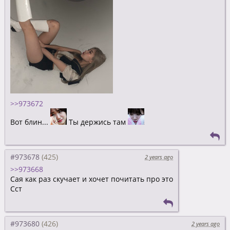
>>973672
Вот блин...
Ты держись там
#973678
2 years ago
>>973668
Сая как раз скучает и хочет почитать про это
Сст
#973680
2 years ago