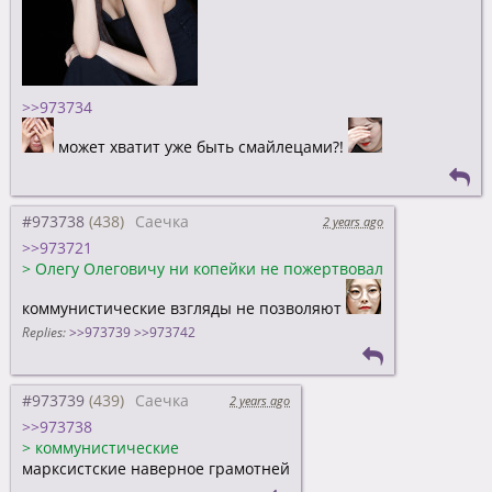
>>973734
может хватит уже быть смайлецами?!
#973738
Саечка
2 years ago
>>973721
>
Олегу Олеговичу ни копейки не пожертвовал
коммунистические взгляды не позволяют
Replies:
>>973739
>>973742
#973739
Саечка
2 years ago
>>973738
>
коммунистические
марксистские наверное грамотней