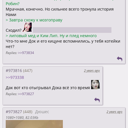
Робин?
Мрачная, конечно. Но сильнее всего тронула история
Нами
>
Завтра схожу к мозгоправу
Сходил?
кстати от таблеток норм самочувствие?
>
липовый мед и Ким Лип. Ну и плед немного
Что-то мне Док и его кицуне вспомнились, у тебя котейки
нет?
Replies:
>>973834
#973816
2 years ago
>>973338
Дак вот кто отыгрывал Дока всё это время
Replies:
>>973827
#973827
Дюшес
2 years ago
1080×1080
82.03Kb