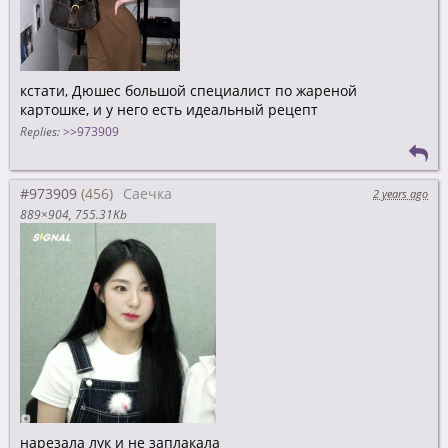
кстати, Дюшес большой специалист по жареной
картошке, и у него есть идеальный рецепт
Replies:
>>973909
#973909
Саечка
2 years ago
889×904
755.31Kb
нарезала лук и не заплакала