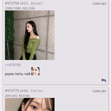
#973758
Дюшес
2 years ago
1080×1080
363.23Kb
>>973755
ушли пить чай
#973773
Саечка
2 years ago
246×245
90.01Kb