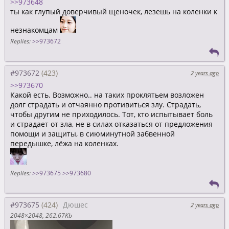
>>973648
ты как глупый доверчивый щеночек, лезешь на коленки к
незнакомцам
Replies:
>>973672
#973672
2 years ago
>>973670
Какой есть. Возможно.. на таких проклятьем возложен
долг страдать и отчаянно противиться злу. Страдать,
чтобы другим не приходилось. Тот, кто испытывает боль
и страдает от зла, не в силах отказаться от предложения
помощи и защиты, в сиюминутной забвенной
передышке, лёжа на коленках.
Replies:
>>973675
>>973680
#973675
Дюшес
2 years ago
2048×2048
262.67Kb