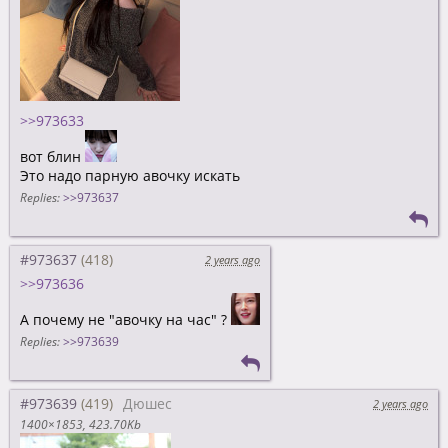
>>973633
вот блин
Это надо парную авочку искать
Replies:
>>973637
#973637
2 years ago
>>973636
А почему не "авочку на час" ?
Replies:
>>973639
#973639
Дюшес
2 years ago
1400×1853
423.70Kb