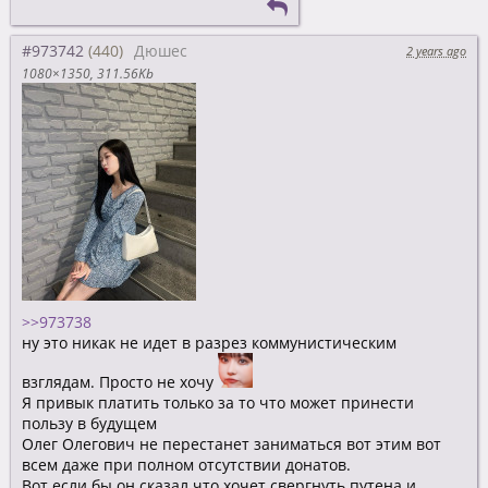
#973742
Дюшес
2 years ago
1080×1350
311.56Kb
>>973738
ну это никак не идет в разрез коммунистическим
взглядам. Просто не хочу
Я привык платить только за то что может принести
пользу в будущем
Олег Олегович не перестанет заниматься вот этим вот
всем даже при полном отсутствии донатов.
Вот если бы он сказал что хочет свергнуть путена и