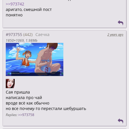
>>973742
аригато, смешной пост
понятно
#973755
Саечка
2 years ago
1850×1069
1.98Mb
Сая пришла
написала про чай
вроде всё как обычно
но все почему-то перестали шебуршать
Replies:
>>973758