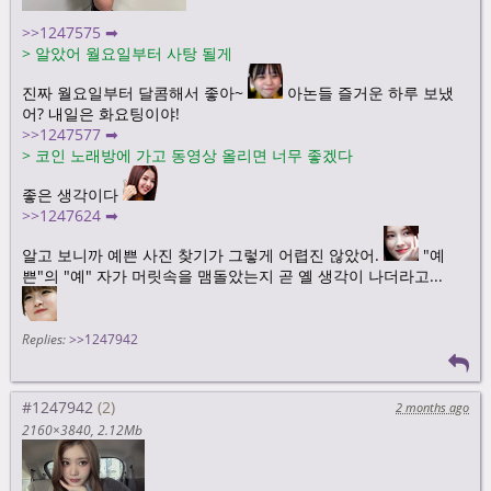
>>1247575 ➡
>
알았어 월요일부터 사탕 될게
진짜 월요일부터 달콤해서 좋아~
아논들 즐거운 하루 보냈
어? 내일은 화요팅이야!
>>1247577 ➡
>
코인 노래방에 가고 동영상 올리면 너무 좋겠다
좋은 생각이다
>>1247624 ➡
알고 보니까 예쁜 사진 찾기가 그렇게 어렵진 않았어.
"예
쁜"의 "예" 자가 머릿속을 맴돌았는지 곧 옐 생각이 나더라고...
Replies:
>>1247942
#1247942
2 months ago
2160×3840
2.12Mb