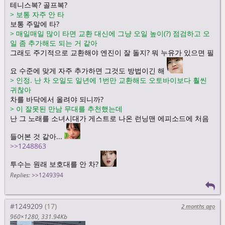
테니스복? 골프복?
>
보통 자주 안 타
보통 주말에 타?
>
매일매일 많이 타면 교환 대신에 그냥 오일 높이(?) 점검하고 오
일 좀 추가해도 되는 거 같아
그래도 주기적으로 교환해야 엔진이 잘 돌지? 뭐 누유가 있으면 필
요 수준에 맞게 자주 추가하면 그것도 방법이긴 해
>
인정. 난 차 오일도 일년에 1번만 교환해도 오토바이보다 훨씬
귀찮아
차를 바닥에서 올려야 되니까?
>
이 잘못된 만남 무대를 추천했는데
난 그 노래를 소녀시대가 게스트로 나온 런닝맨 에피소드에 처음
들어본 것 같아...
>>1248863
투수는 원래 보호대를 안 차?
Replies:
>>1249394
#1249209
2 months ago
960×1280
331.94Kb