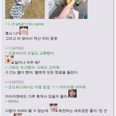
>
I <3 what's his name
혹시 나?
그리고 비 맞아서 적신 머리 옫윳
>>1247942
>
오토바이의 오일도 교환했어
얼마나 자주 해?
>
그래도 수고했어. 스레드 고마워
수고는 옐이 했어. 옐에게 모든 영광을 돌린다
>>1247952
>
오드유스에서도 야호 등장 ㅋㅋ 마아카짱 귀여워
마이카한테도 갸루 흑역사 있을지 몰라
>
Motto
사람이 motto 될 수 없는데
회전하는 세트장은 좋아. 딴 건