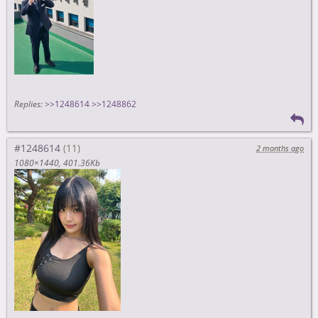
Replies:
>>1248614
>>1248862
#1248614
2 months ago
1080×1440
401.36Kb