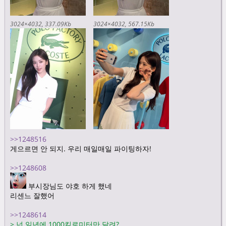
3024×4032
337.09Kb
3024×4032
567.15Kb
>>1248516
게으르면 안 되지. 우리 매일매일 파이팅하자!
>>1248608
부시장님도 야호 하게 했네
리센느 잘했어
>>1248614
>
넌 일년에 1000킬로미터만 달려?