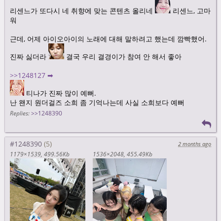
리센느가 또다시 네 취향에 맞는 콘텐츠 올리네
리센느, 고마
워
근데, 어제 아이오아이의 노래에 대해 말하려고 했는데 깜빡했어.
진짜 싫더라
결국 우리 결경이가 참여 안 해서 좋아
>>1248127 ➡
티나가 진짜 많이 예뻐.
난 왠지 원더걸즈 소희 좀 기억나는데 사실 소희보다 예뻐
Replies:
>>1248390
#1248390
2 months ago
1179×1539
499.56Kb
1536×2048
455.49Kb