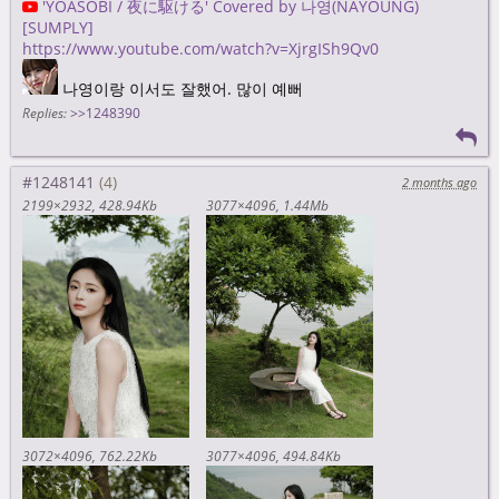
'YOASOBI / 夜に駆ける' Covered by 나영(NAYOUNG)
[SUMPLY]
https://www.youtube.com/watch?v=XjrgISh9Qv0
나영이랑 이서도 잘했어. 많이 예뻐
Replies:
>>1248390
#1248141
2 months ago
2199×2932
428.94Kb
3077×4096
1.44Mb
3072×4096
762.22Kb
3077×4096
494.84Kb