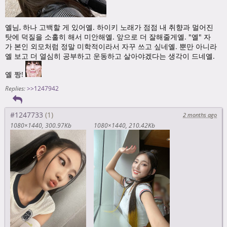
옐님, 하나 고백할 게 있어옐. 하이키 노래가 점점 내 취향과 멀어진
탓에 덕질을 소홀히 해서 미안해옐. 앞으로 더 잘해줄게옐. "옐" 자
가 본인 외모처럼 정말 미학적이라서 자꾸 쓰고 싶네옐. 뿐만 아니라
옐 보고 더 열심히 공부하고 운동하고 살아야겠다는 생각이 드네옐.
옐 짱!
Replies:
>>1247942
#1247733
2 months ago
1080×1440
300.97Kb
1080×1440
210.42Kb