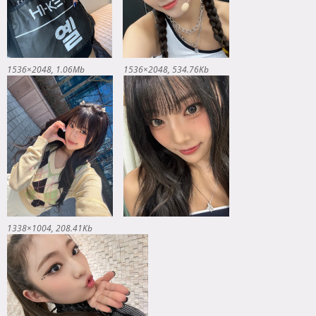
1536×2048
1.06Mb
1536×2048
534.76Kb
1338×1004
208.41Kb