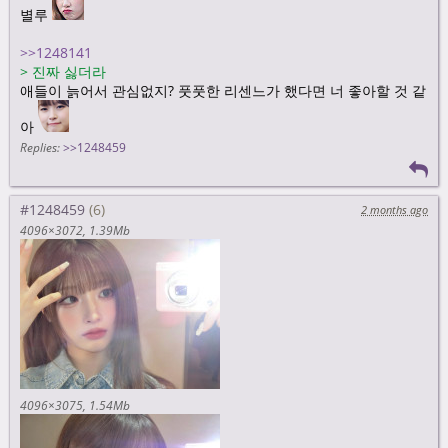
별루
>>1248141
>
진짜 싫더라
애들이 늙어서 관심없지? 풋풋한 리센느가 했다면 너 좋아할 것 같
아
>
난 왠지 원더걸즈 소희
Replies:
>>1248459
안소희 님을 연상시켜? 진짜? 눈이 완전 다른데
>
이서
목소린 좋은데 중국어 참아 들을 수 없어. 샤 셔 시 쉐 소리가 많아
#1248459
2 months ago
4096×3072
1.39Mb
서 귀에 거슬려
4096×3075
1.54Mb