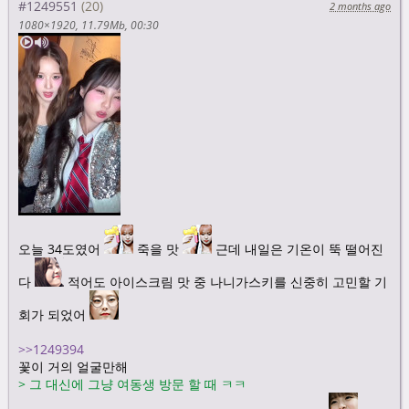
#1249551
2 months ago
1080×1920
11.79Mb
00:30
오늘 34도였어
죽을 맛
근데 내일은 기온이 뚝 떨어진
다
적어도 아이스크림 맛 중 나니가스키를 신중히 고민할 기
회가 되었어
>>1249394
꽃이 거의 얼굴만해
>
그 대신에 그냥 여동생 방문 할 때 ㅋㅋ