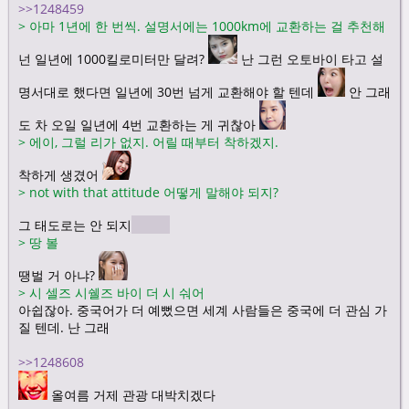
>>1248459
>
아마 1년에 한 번씩. 설명서에는 1000km에 교환하는 걸 추천해
넌 일년에 1000킬로미터만 달려?
난 그런 오토바이 타고 설
명서대로 했다면 일년에 30번 넘게 교환해야 할 텐데
안 그래
도 차 오일 일년에 4번 교환하는 게 귀찮아
>
에이, 그럴 리가 없지. 어릴 때부터 착하겠지.
착하게 생겼어
>
not with that attitude 어떻게 말해야 되지?
그 태도로는 안 되지
?
>
땅 볼
땡벌 거 아냐?
>
시 셀즈 시쉘즈 바이 더 시 숴어
아쉽잖아. 중국어가 더 예뻤으면 세계 사람들은 중국에 더 관심 가
질 텐데. 난 그래
>>1248608
올여름 거제 관광 대박치겠다