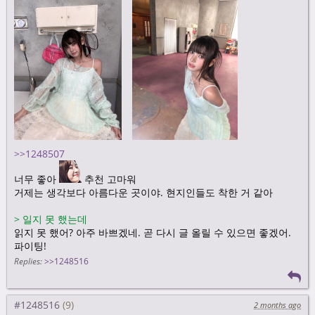
시 셀즈 시쉘즈 바이 더 시 숴어
>>1248507
너무 좋아
추천 고마워
거제는 생각보다 아름다운 곳이야. 현지인들도 착한 거 같아
>
일지 못 했는데
읽지 못 했어? 아주 바쁘겠네. 곧 다시 글 올릴 수 있으면 좋겠어.
파이팅!
Replies:
>>1248516
#1248516
2 months ago