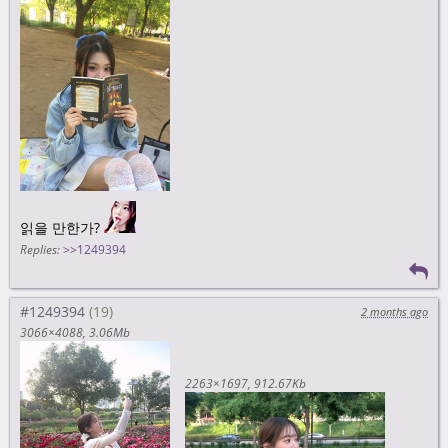
읽을 만한가?
Replies:
>>1249394
#1249394
2 months ago
3066×4088
3.06Mb
2263×1697
912.67Kb