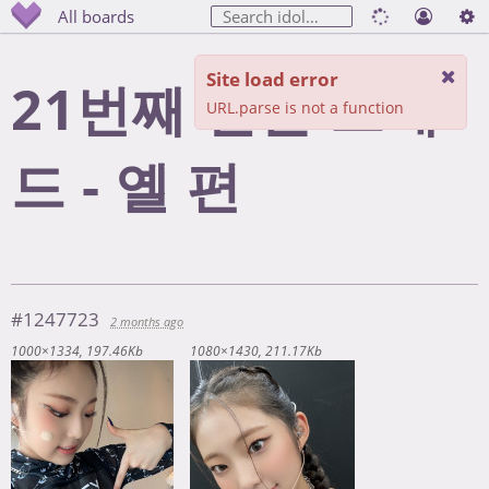
All boards
Site load error
21번째 한글 스레
URL.parse is not a function
드 - 옐 편
#1247723
2 months ago
1000×1334
197.46Kb
1080×1430
211.17Kb