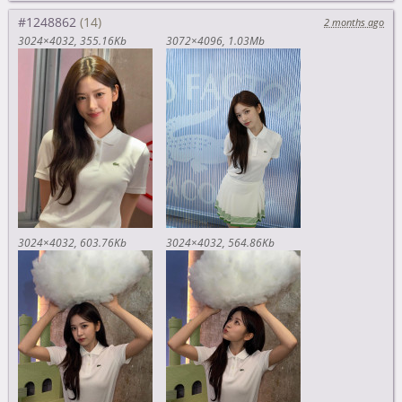
#1248862
2 months ago
3024×4032
355.16Kb
3072×4096
1.03Mb
3024×4032
603.76Kb
3024×4032
564.86Kb