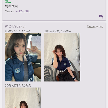
고...
똑똑하네
Replies:
>>1248390
#1247952
2 months ago
2048×2731
1.63Mb
2048×2731
1.04Mb
2048×2731
1.07Mb