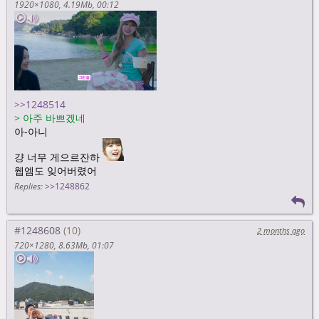
1920×1080
4.19Mb
00:12
>>1248514
>
아주 바쁘겠네
아-아니
걍 너무 게으르잔하
웹엠도 잊어버렸어
Replies:
>>1248862
#1248608
2 months ago
720×1280
8.63Mb
01:07