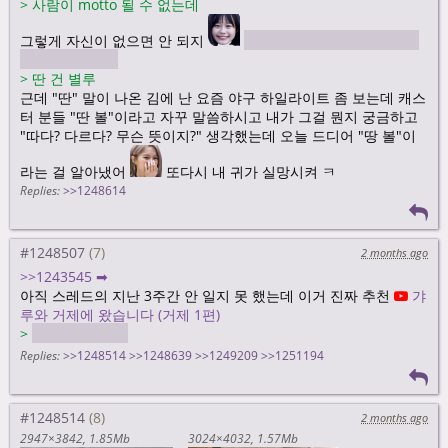
>
사람이 motto 될 수 없는데
그렇게 자신이 없으면 안 되지
not with that attitude 어떻
게 말해야 되지?
>
딴 건 별루
근데 "딴" 말이 나온 김에 난 요즘 야구 하일라이트 좀 보는데 캐스
터 분들 "딴 볼"이라고 자꾸 말씀하시고 내가 그걸 뭔지 궁금하고
"따다? 다르다? 무슨 뜻이지?" 생각했는데 오늘 드디어 "땅 볼"이
라는 걸 알아냈어
또다시 내 귀가 실망시켜 ㅋ
Replies:
>>1248614
>
애들이 늙어서 관심없지?
아니, 이번은 그냥 노래 싫어. 예를 들면 소미가 아직 많이 예뻐
성
격은 별로인데 ㅋ
#1248507
2 months ago
>
풋풋한 리센느가 했다면 너 좋아할 것 같아
>>1243545 ➡
풋풋하면 낫지 ㅋㅋ
아직 스레드의 지난 3주간 안 일지 못 했는데 이거 진짜 추천
갸
루와 거제에 왔습니다 (거제 1편)
>
안소희 님을 연상시켜?
>
케이지비 야호~
응, 맞아. 고마워
Replies:
>>1248514
>>1248639
>>1249209
>>1251194
>
진짜? 눈이 완전 다른데
나도 왜 이런지 몰라
#1248514
>
샤 셔 시 쉐 소리가 많아서 귀에 거슬려
2 months ago
2947×3842
1.85Mb
3024×4032
1.57Mb