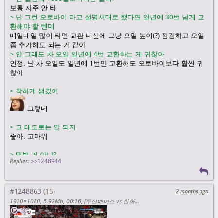
보통 자주 안 타
>
난 그런 오토바이 타고 설명서대로 했다면 일년에 30번 넘게 교
환해야 할 텐데
매일매일 많이 타면 교환 대신에 그냥 오일 높이(?) 점검하고 오일
좀 추가해도 되는 거 같아
>
안 그래도 차 오일 일년에 4번 교환하는 게 귀찮아
인정. 난 차 오일도 일년에 1번만 교환해도 오토바이보다 훨씬 귀
찮아
>
착하게 생겼어
그렇네
>
그 태도로는 안 되지
좋아. 고마워
>
땡벌 거 아냐?
Replies:
>>1248944
뱅어
근데, 내가 유튜브에서 땡벌 좀 듣자마자 유튜브가 이 잘못된 만남
무대를 추천했는데
#1248863
2 months ago
김건모 - '잘못된 만남'(1995) | Kim Gun mo - 'Wrongful
1920×1080
5.92Mb
00:16
[두산베어스 vs 한화이글스] 5.23(토) 야구 하이라이트｜2026 KBO 리그｜KBO X TVING https://youtu.be/NPn_J6C2C_I
Encounter' 【KBS 가요톱10】