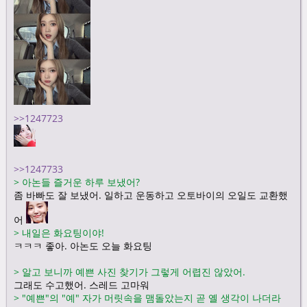
>>1247723
>>1247733
>
아논들 즐거운 하루 보냈어?
좀 바빠도 잘 보냈어. 일하고 운동하고 오토바이의 오일도 교환했
어
>
내일은 화요팅이야!
ㅋㅋㅋ 좋아. 아논도 오늘 화요팅
>
알고 보니까 예쁜 사진 찾기가 그렇게 어렵진 않았어.
그래도 수고했어. 스레드 고마워
>
"예쁜"의 "예" 자가 머릿속을 맴돌았는지 곧 옐 생각이 나더라