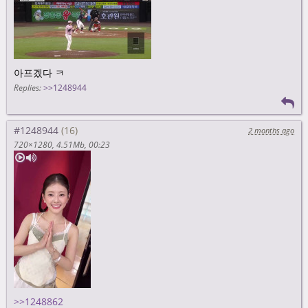
:37에는 카메라 티백잉 너무 웃겨
카메라 PD님 어떡해
>
아쉽잖아. 중국어가 더 예뻤으면 세계 사람들은 중국에 더 관심
가질 텐데. 난 그래
좀 인정
아프겠다 ㅋ
Replies:
>>1248944
>>1248639
>
오늘 기온이 30도까지 올라와서 오토바이 타는 사람들을 부러워
야 되는지 불쌍히 여겨야 되는지 모르겠더라고.
아마 불쌍히 여기면 나은 거 같아 ㅋㅋ
#1248944
2 months ago
>
바람을 맞고 달리지 않을 때 빨리 더워지겠다 생각했어
720×1280
4.51Mb
00:23
응, 맞아. 땀 많이 나겠어
>>1248641
ㅋㅋㅋ
>>1248862