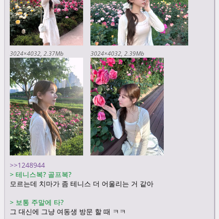
3024×4032
2.37Mb
3024×4032
2.39Mb
>>1248944
>
테니스복? 골프복?
모르는데 치마가 좀 테니스 더 어울리는 거 같아
>
보통 주말에 타?
그 대신에 그냥 여동생 방문 할 때 ㅋㅋ