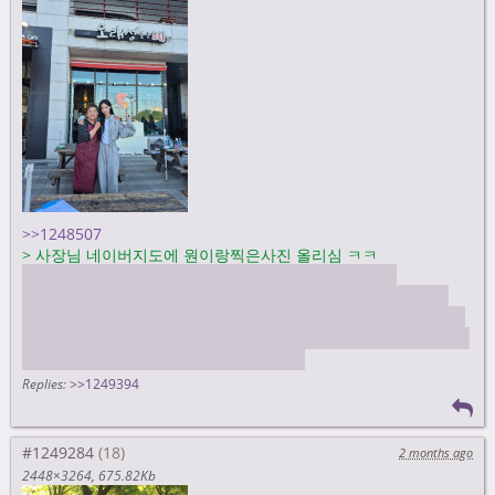
>>1248507
>
사장님 네이버지도에 원이랑찍은사진 올리심 ㅋㅋ
https://map.naver.com/p/entry/place/1834429692?
c=15.00,0,0,0,dh&isCorrectAnswer=true&placePath=/feed?
feedId=20967966&from=map&fromPanelNum=1&additional
Height=76&timestamp=202605250858&locale=ko&svcName=
map_pcv5&searchText=모래성분식포차
Replies:
>>1249394
#1249284
2 months ago
2448×3264
675.82Kb