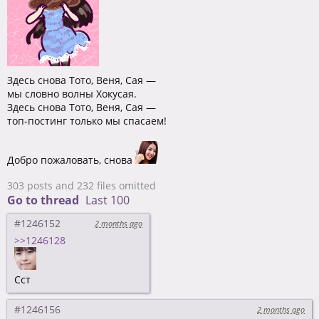
Здесь снова Тото, Веня, Сая —
мы словно волны Хокусая.
Здесь снова Тото, Веня, Сая —
топ-постинг только мы спасаем!
Добро пожаловать, снова
303 posts and 232 files omitted
Go to thread
Last 100
#1246152
2 months ago
>>1246128
Сст
#1246156
2 months ago