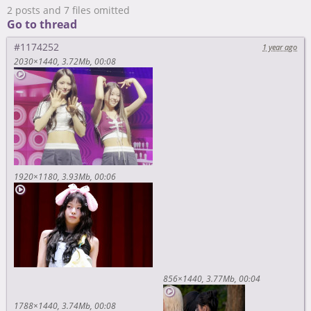
2 posts and 7 files omitted
Go to thread
#1174252
1 year ago
2030×1440
3.72Mb
00:08
1920×1180
3.93Mb
00:06
856×1440
3.77Mb
00:04
1788×1440
3.74Mb
00:08