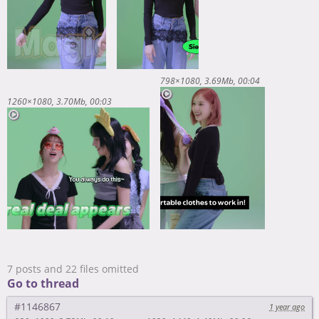
798×1080
3.69Mb
00:04
1260×1080
3.70Mb
00:03
7 posts and 22 files omitted
Go to thread
#1146867
1 year ago