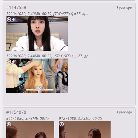
#1147558
1 year ago
1920×1080
7.49Mb
00:19
[STAY:SEE👀] #55 저는요! 얼굴이 포인트죠✨ | KCON 2022 SAUDI ARABIA Behind
1920×1080
7.44Mb
00:23
_STAY_SEE👀___27_잘_때가_제일_예뻐🤫____STEREOTYPE__막방_비하인드
#1154878
1 year ago
846×1080
3.73Mb
00:17
912×1080
3.73Mb
00:25