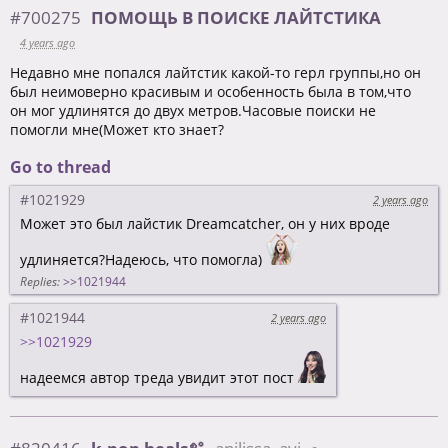
#700275
ПОМОЩЬ В ПОИСКЕ ЛАЙТСТИКА
4 years ago
Недавно мне попался лайтстик какой-то герл группы,но он
был неимоверно красивым и особенность была в том,что
он мог удлинятся до двух метров.Часовые поиски не
помогли мне(Может кто знает?
Go to thread
#1021929
2 years ago
Может это был лайстик Dreamcatcher, он у них вроде
удлиняется?Надеюсь, что помогла)
Replies:
>>1021944
#1021944
2 years ago
>>1021929
надеемся автор треда увидит этот пост