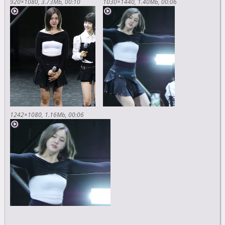
920×1080
3.73Mb
00:10
1030×1440
1.40Mb
00:06
1242×1080
1.16Mb
00:06