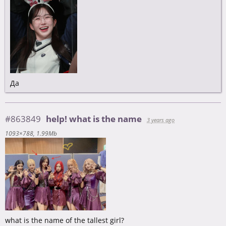
Да
#863849
help! what is the name
3 years ago
1093×788
1.99Mb
what is the name of the tallest girl?