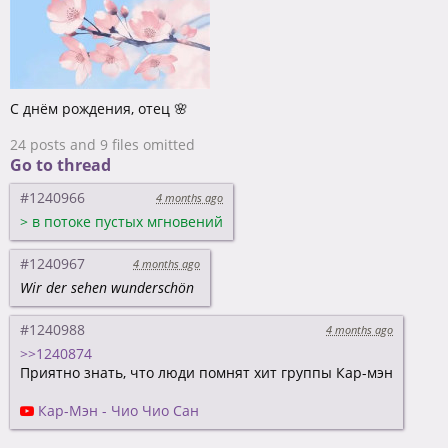
С днём рождения, отец 🌸
24 posts and 9 files omitted
Go to thread
#1240966
4 months ago
>
в потоке пустых мгновений
#1240967
4 months ago
Wir der sehen wunderschön
#1240988
4 months ago
>>1240874
Приятно знать, что люди помнят хит группы Кар-мэн
Кар-Мэн - Чио Чио Сан