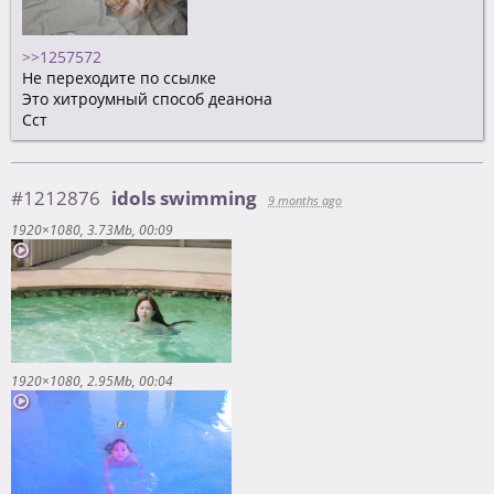
>>1257572
Не переходите по ссылке
Это хитроумный способ деанона
Сст
#1212876
idols swimming
9 months ago
1920×1080
3.73Mb
00:09
1920×1080
2.95Mb
00:04