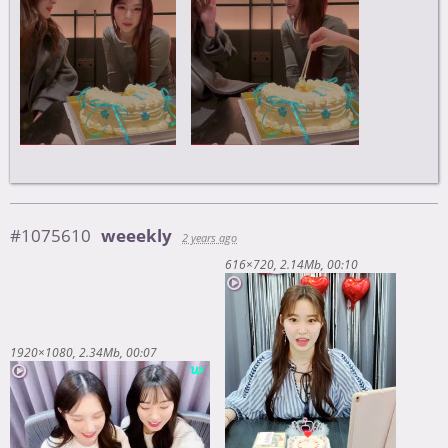
#1075610
weeekly
2 years ago
616×720
2.14Mb
00:10
1920×1080
2.34Mb
00:07