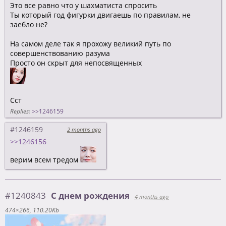
Это все равно что у шахматиста спросить
Ты который год фигурки двигаешь по правилам, не
заебло не?
На самом деле так я прохожу великий путь по
совершенствованию разума
Просто он скрыт для непосвященных
Сст
Replies:
>>1246159
#1246159
2 months ago
>>1246156
верим всем тредом
#1240843
С днем рождения
4 months ago
474×266
110.20Kb