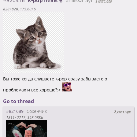
#820416
k-pop heals🫧
anilissa_ayi
3 years ago
828×828
175.60Kb
Вы тоже когда слушаете k-pop сразу забываете о
проблемах и все хорошо?:>
Go to thread
#821689
Сохёнчик
3 years ago
1811×2717
398.08Kb