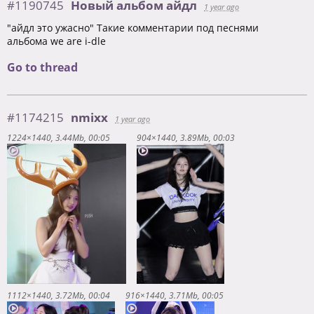
#1190745
Новый альбом айдл
1 year ago
"айдл это ужасно" Такие комментарии под песнями
альбома we are i-dle
Go to thread
#1174215
nmixx
1 year ago
1224×1440
3.44Mb
00:05
904×1440
3.89Mb
00:03
1112×1440
3.72Mb
00:04
916×1440
3.71Mb
00:05