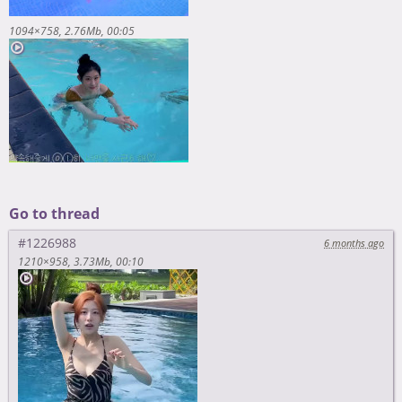
1094×758
2.76Mb
00:05
Go to thread
#1226988
6 months ago
1210×958
3.73Mb
00:10