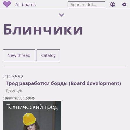
All boards
Блинчики
New thread
Catalog
#123592
Тред разработки борды (Board development)
8 years ago
1080×1077
1.50Mb