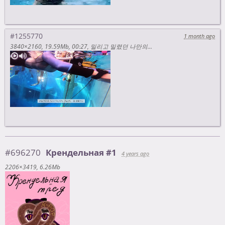
#1255770
1 month ago
3840×2160
19.59Mb
00:27
밀리고 밀렸던 나만의 숙제 성공 🥹 ㅣ프리다이빙ㅣ버킷리스트 [ug06adcKSBE]
#696270
Крендельная #1
4 years ago
2206×3419
6.26Mb