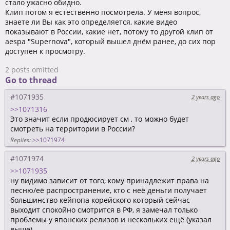
стало ужасно обидно.
Клип потом я естественно посмотрела. У меня вопрос,
знаете ли Вы как это определяется, какие видео
показывают в России, какие нет, потому то другой клип от
aespa "Supernova", который вышел днём ранее, до сих пор
доступен к просмотру.
2 posts omitted
Go to thread
#1071935
2 years ago
>>1071316
Это значит если продюсирует см , то можно будет
смотреть на территории в России?
Replies:
>>1071974
#1071974
2 years ago
>>1071935
ну видимо зависит от того, кому принадлежит права на
песню/её распространение, кто с неё деньги получает
большинство кейпопа корейского который сейчас
выходит спокойно смотрится в РФ, я замечал только
проблемы у японских релизов и нескольких ещё (указал
выше)