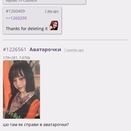
Replies:
>>1260409
#1260409
1 day ago
>>1260295
Thanks for deleting it
#1226561
Аватарочки
7 months ago
179×281
7.67Kb
шо там як справи в аватарочки?