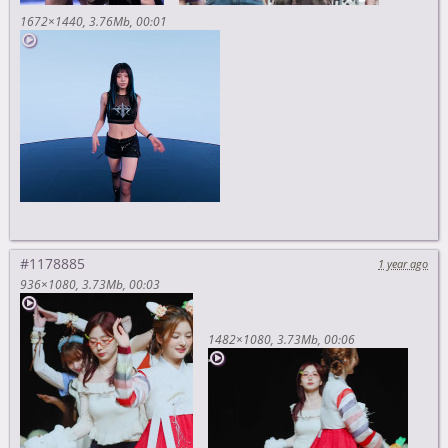
1672×1440
3.76Mb
00:01
#1178885
1 year ago
936×1080
3.73Mb
00:03
1482×1080
3.73Mb
00:06