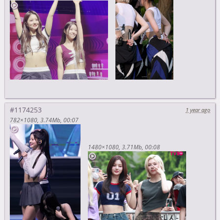
#1174253
1 year ago
782×1080
3.74Mb
00:07
1480×1080
3.71Mb
00:08