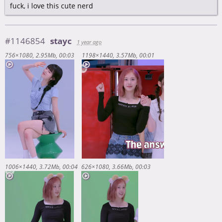
fuck, i love this cute nerd
#1146854
stayc
1 year ago
756×1080
2.95Mb
00:03
1198×1440
3.57Mb
00:01
1006×1440
3.72Mb
00:04
626×1080
3.66Mb
00:03