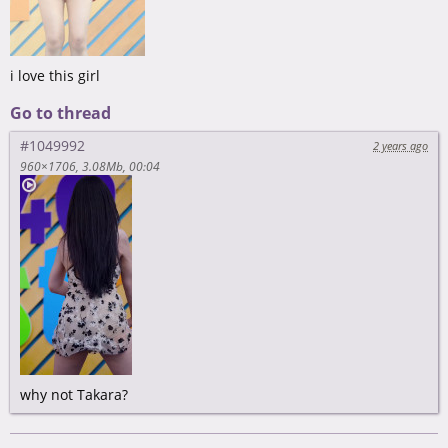
i love this girl
Go to thread
#1049992
2 years ago
960×1706
3.08Mb
00:04
why not Takara?