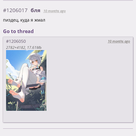
#1206017
бля
10 months ago
пиздец, куда я жмал
Go to thread
#1206050
10 months ago
2782×4182
17.61Mb