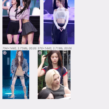
794×1440
3.75Mb
00:06
976×1440
3.71Mb
00:06