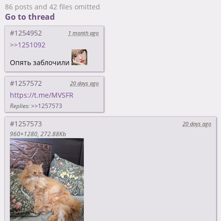
86 posts and 42 files omitted
Go to thread
#1254952
1 month ago
>>1251092
Опять заблочили
#1257572
20 days ago
https://t.me/MVSFR
Replies:
>>1257573
#1257573
20 days ago
960×1280
272.88Kb