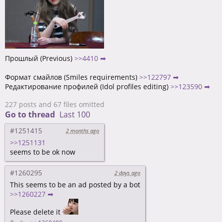
Прошлый (Previous)
>>4410 ➡
Формат смайлов (Smiles requirements)
>>122797 ➡
Редактирование профилей (Idol profiles editing)
>>123590 ➡
227 posts and 67 files omitted
Go to thread
Last 100
#1251415
2 months ago
>>1251131
seems to be ok now
#1260295
2 days ago
This seems to be an ad posted by a bot
>>1260227 ➡
Please delete it