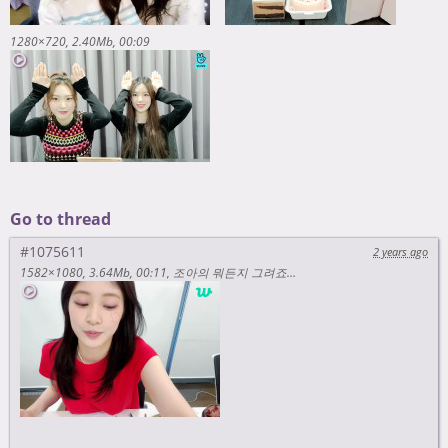
1280×720
2.40Mb
00:09
Go to thread
#1075611
2 years ago
1582×1080
3.64Mb
00:11
조아의 뭐든지 그려죠 💄✨ (기념일편) [2-141437227]