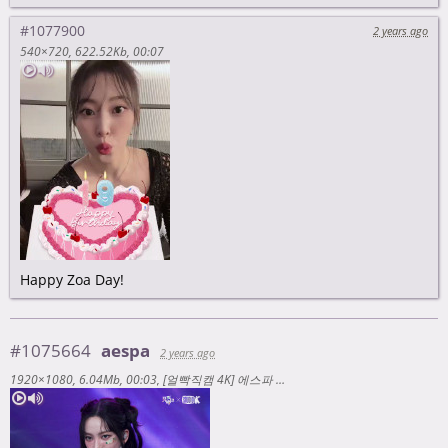
#1077900
2 years ago
540×720
622.52Kb
00:07
Happy Zoa Day!
#1075664
aespa
2 years ago
1920×1080
6.04Mb
00:03
[얼빡직캠 4K] 에스파 카리나 'Supernova'(aespa KARINA Facecam) @뮤직뱅크(Music Bank) 240524 [2XXhpxBb9Zw]