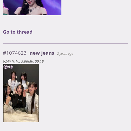
Go to thread
#1074623
new jeans
2 years ago
624×1016
3.88Mb
00:18