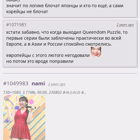
значит по логике блочат японцы и кто-то ещё, а сами
корейцы не блочат
#1071981
2 years ago
кстати забавно, что когда выходил Queendom Puzzle, то
первые серии были заблочены практически во всей
Европе, а в Азии и России спокойно смотрелись.
европейцы с этого лютого негодовали
но потом это вроде поправили
#1049983
nami
2 years ago
730×1080
3.71Mb
00:06
230802 #버스터즈 #BUSTERS #나미 #NAMI #Rollin' #롤린 @하이원_워터월드 #직캠 #fancam by #땀맨 #SweatMan [dP6FM5W7-lQ]