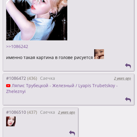
>>1086242
именно такая картина в голове рисуется
#1086472
Саечка
2 years ago
Ляпис Трубецкой - Железный / Lyapis Trubetskoy -
Zheleznyi
#1086510
Саечка
2 years ago