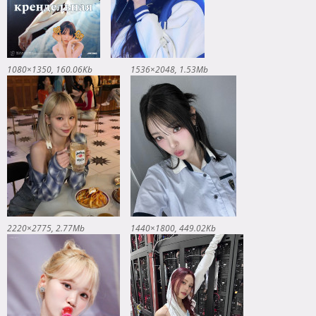
1080×1350
160.06Kb
1536×2048
1.53Mb
2220×2775
2.77Mb
1440×1800
449.02Kb