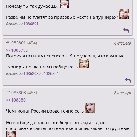
Почему ты так думаешь?
Разве им не платят за призовые места на турнирах?
Replies:
>>1086801
#1086801
2 years ago
>>1086799
Потому что платят спонсоры. Я не уверен, что крупные
турниры по шашкам вообще есть
Replies:
>>1086808
>>1086824
#1086808
2 years ago
>>1086801
Чемпионат России вроде точно есть
Но вообще да, как-то всё бедно выглядит. Даже
спортивные сайты по тематике шишек какие-то грустные