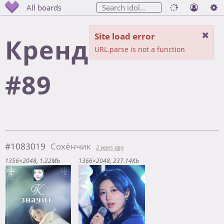
All boards
Site load error
Крендельная
URL.parse is not a function
#89
#1083019
Сохёнчик
2 years ago
1356×2048
1.22Mb
1366×2048
237.14Kb