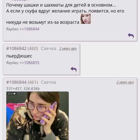
Почему шашки и шахматы для детей в основном...
А если у скуфа вдруг желание играть, появится, но его
никуда не возьмут из-за возраста
Replies:
>>1086844
#1086842
Саечка
2 years ago
пьерДюшес
Replies:
>>1086855
#1086844
Саечка
2 years ago
531×457
336.65Kb