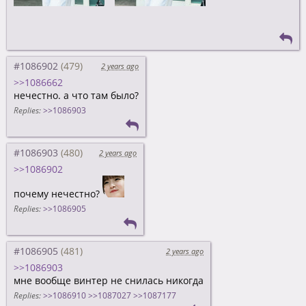
#1086902
2 years ago
>>1086662
нечестно. а что там было?
Replies:
>>1086903
#1086903
2 years ago
>>1086902
почему нечестно?
Replies:
>>1086905
#1086905
2 years ago
>>1086903
мне вообще винтер не снилась никогда
Replies:
>>1086910
>>1087027
>>1087177