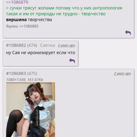
>>1086879
>
сучки трясут жопами потому что у них антропология
такая и им от природы не трудно - творчество
вершина
творчества
Replies:
>>1086885
#1086882
Саечка
2 years ago
ну Сая не иронизирует если что
#1086883
2 years ago
1080×1349
161.67Kb