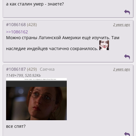
а как сталин умер - знаете?
#1086168
2 years ago
>>1086162
Можно страны Латинской Америки ещё изучить. Там
наследие индейцев частично сохранилось.
#1086187
Саечка
2 years ago
1149×799
520.92Kb
все спят?