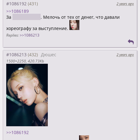
#1086192
2 years ago
>>1086189
За
сладкий стол
. Мелочь от тех от денег, что давали
хореографу за выступление.
Replies:
>>1086213
#1086213
Дюшес
2 years ago
1500×2250
420.73Kb
>>1086192