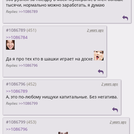
тысячи, нормально можно заработать, я думаю
Replies:
>>1086789
#1086789
2 years ago
>>1086784
Да я про тех кто в шашки играет на доске
Replies:
>>1086796
#1086796
2 years ago
>>1086789
А, это по-любому нищуки капитальные. Без негатива.
Replies:
>>1086799
#1086799
2 years ago
>>1086796