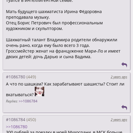
Туапсе в интеллигентной семье.
Мать будущего шахматиста Ирина Фёдоровна
преподавала музыку.
Отец Борис Петрович был профессиональным
художником и скульптором.
Шахматный талант Владимира родители обнаружили
очень рано, когда ему было всего 3 года.
Гроссмейстер женат на француженке Мари-Ло и имеет
двоих детей: дочь Дарью и сына Вадима.
#1086780
2 years ago
А что по шашкам? Как зарабатывают шашисты? Стоит ли
вкатываться?
Replies:
>>1086784
#1086784
2 years ago
>>1086780
300 рублей за поездку в моей Мухосрани, в МСК больше