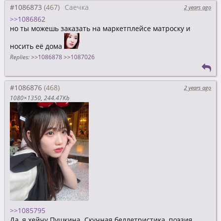
#1086873
Саечка
2 years ago
>>1086862
но ты можешь заказать на маркетплейсе матроску и
носить её дома
Replies:
>>1086878
>>1087026
#1086876
2 years ago
1080×1350
244.47Kb
>>1085795
Да, я хейчу Пушкина. Скучная беллетристика, поэзия