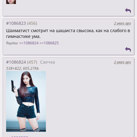
#1086823
2 years ago
Шахматист смотрит на шашиста свысока, как на слабого в
гимнастике ума.
Replies:
>>1086824
>>1086825
#1086824
Саечка
2 years ago
538×822
605.27Kb