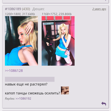
#1086189
Дюшес
2 years ago
1200×1800
317.64Kb
1168×1752
239.86Kb
>>1086128
ты танцевал за деньги?
навык еще не растерял?
капоп танцы сможешь осилить?
Replies:
>>1086192