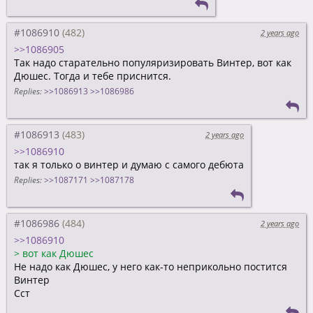
#1086910
2 years ago
>>1086905
Так надо старательно популяризировать Винтер, вот как
Дюшес. Тогда и тебе приснится.
Replies:
>>1086913
>>1086986
#1086913
2 years ago
>>1086910
так я только о винтер и думаю с самого дебюта
Replies:
>>1087171
>>1087178
#1086986
2 years ago
>>1086910
>
вот как Дюшес
Не надо как Дюшес, у него как-то неприкольно постится
Винтер
Сст