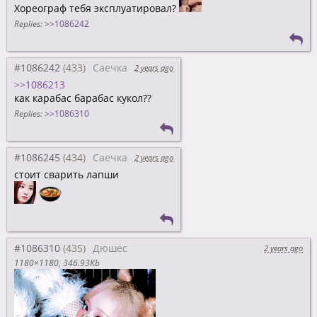
Хореограф тебя эксплуатировал?
Replies:
>>1086242
#1086242
Саечка
2 years ago
>>1086213
как карабас барабас кукол??
Replies:
>>1086310
#1086245
Саечка
2 years ago
стоит сварить лапши
#1086310
Дюшес
2 years ago
1180×1180
346.93Kb