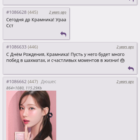
#1086628
2 years ago
Сегодня др Крамника! Ураа
Сст
#1086633
2 years ago
С Днём Рождения, Крамника! Пусть у него будет много
побед в шахматах, и счастливых моментов в жизни! 🎂
#1086662
Дюшес
2 years ago
864×1080
115.29Kb