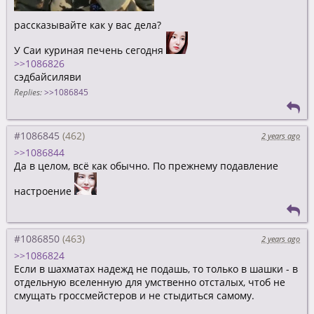
рассказывайте как у вас дела?
У Саи куриная печень сегодня
>>1086826
сэдбайсиляви
Replies:
>>1086845
#1086845
2 years ago
>>1086844
Да в целом, всё как обычно. По прежнему подавление
настроение
#1086850
2 years ago
>>1086824
Если в шахматах надежд не подашь, то только в шашки - в
отдельную вселенную для умственно отсталых, чтоб не
смущать гроссмейстеров и не стыдиться самому.