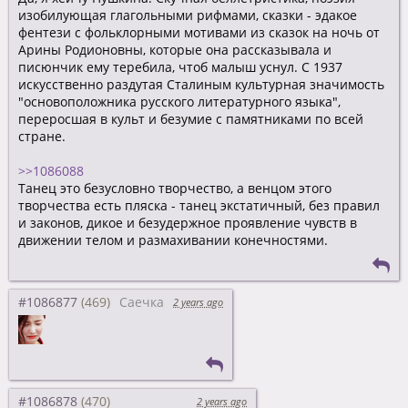
изобилующая глагольными рифмами, сказки - эдакое
фентези с фольклорными мотивами из сказок на ночь от
Арины Родионовны, которые она рассказывала и
писюнчик ему теребила, чтоб малыш уснул. С 1937
искусственно раздутая Сталиным культурная значимость
"основоположника русского литературного языка",
переросшая в культ и безумие с памятниками по всей
стране.
>>1086088
Танец это безусловно творчество, а венцом этого
творчества есть пляска - танец экстатичный, без правил
и законов, дикое и безудержное проявление чувств в
движении телом и размахивании конечностями.
#1086877
Саечка
2 years ago
#1086878
2 years ago