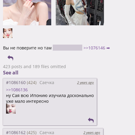
Вы не поверите но там
Ким Минджон
>>1076146 ➡
423 posts and 189 files omitted
See all
#1086160
Саечка
2 years ago
>>1086136
ну Сая всю Ипонию изучила досконально
уже мало интересно
#1086162
Саечка
2 years ago