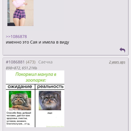
>>1086878
именно это Сая и имела в виду
#1086881
Саечка
2 years ago
898×872
651.21Kb