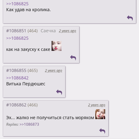
>>1086825
Как удав на кролика.
#1086851
Саечка
2 years ago
>>1086825
как на закуску к саке
#1086855
2 years ago
>>1086842
Витька Пердюшес
#1086862
2 years ago
Эх... жалко не получиться стать моряком
Replies:
>>1086873