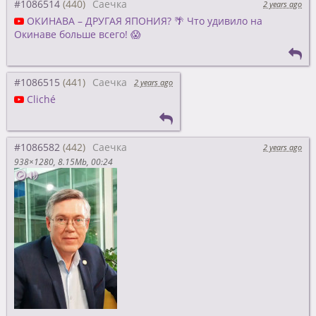
#1086514
Саечка
2 years ago
ОКИНАВА – ДРУГАЯ ЯПОНИЯ? 🌴 Что удивило на
Окинаве больше всего! 😱
#1086515
Саечка
2 years ago
Cliché
#1086582
Саечка
2 years ago
938×1280
8.15Mb
00:24