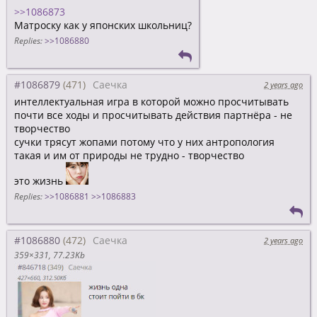
>>1086873
Матроску как у японских школьниц?
Replies:
>>1086880
#1086879
Саечка
2 years ago
интеллектуальная игра в которой можно просчитывать
почти все ходы и просчитывать действия партнёра - не
творчество
сучки трясут жопами потому что у них антропология
такая и им от природы не трудно - творчество
это жизнь
Replies:
>>1086881
>>1086883
#1086880
Саечка
2 years ago
359×331
77.23Kb