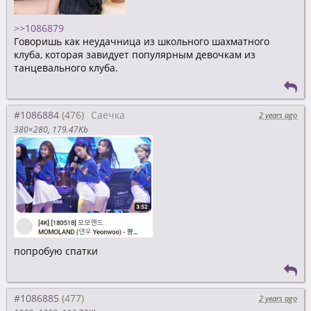
>>1086879
Говоришь как неудачница из школьного шахматного
клуба, которая завидует популярным девочкам из
танцевального клуба.
#1086884
Саечка
2 years ago
380×280
179.47Kb
попробую спатки
#1086885
2 years ago