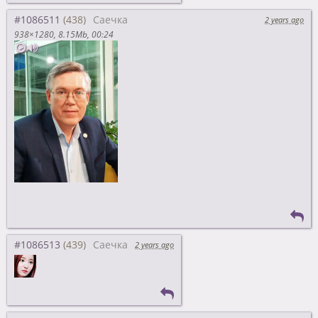
#1086511
Саечка
2 years ago
938×1280
8.15Mb
00:24
#1086513
Саечка
2 years ago