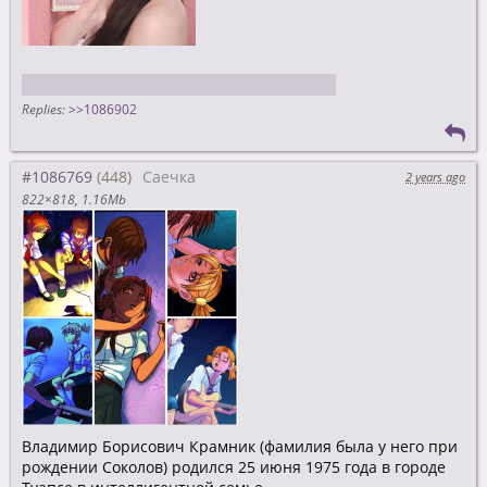
Сегодня приснилась голая Кимижон
Replies:
>>1086902
#1086769
Саечка
2 years ago
822×818
1.16Mb
Владимир Борисович Крамник (фамилия была у него при
рождении Соколов) родился 25 июня 1975 года в городе