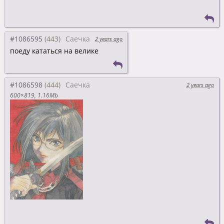
#1086595
Саечка
2 years ago
поеду кататься на велике
#1086598
Саечка
2 years ago
600×819
1.16Mb