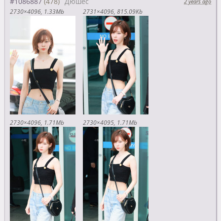
#1086887
Дюшес
2 years ago
2730×4096
1.33Mb
2731×4096
815.09Kb
2730×4096
1.71Mb
2730×4095
1.71Mb