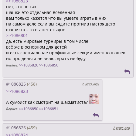
>>1086823
нет, это не так
шашки это отдельная вселенная
вам только кажется что вы умеете играть в них
на самом деле если вы сядите протиив настоящего
шашиста - то станет стыдно
>>1086801
да, есть мировые турниры в том числе
всё же в основном для детей
и есть специальнае профильные секции именно шашек
но про деньги не знаю, врать не буду
Replies:
>>1086826
>>1086850
#1086825
2 years ago
>>1086823
А сумоист как смотрит на шахматиста?
Replies:
>>1086850
>>1086851
#1086826
2 years ago
>>1086824