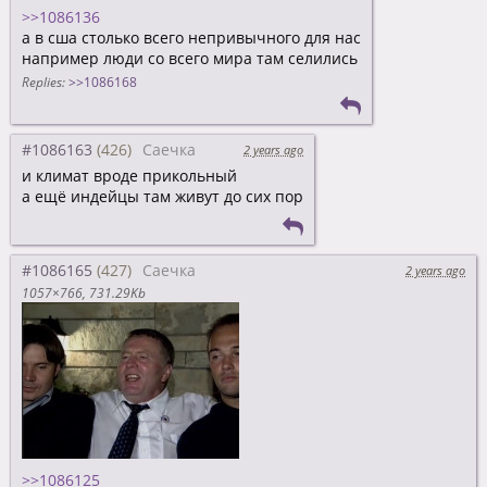
>>1086136
а в сша столько всего непривычного для нас
например люди со всего мира там селились
Replies:
>>1086168
#1086163
Саечка
2 years ago
и климат вроде прикольный
а ещё индейцы там живут до сих пор
#1086165
Саечка
2 years ago
1057×766
731.29Kb
>>1086125